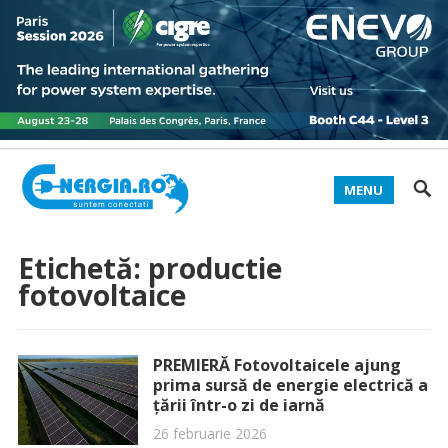
MENU
Etichetă:
productie
fotovoltaice
PREMIERĂ Fotovoltaicele ajung
prima sursă de energie electrică a
țării într-o zi de iarnă
26 februarie 2026