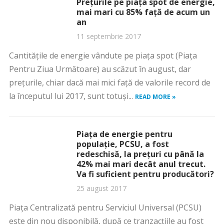
Preţurile pe piaţa spot de energie,
mai mari cu 85% faţă de acum un
an
11 septembrie 2017
Cantităţile de energie vândute pe piaţa spot (Piaţa
Pentru Ziua Următoare) au scăzut în august, dar
preţurile, chiar dacă mai mici faţă de valorile record de
la începutul lui 2017, sunt totuşi...
READ MORE »
Piaţa de energie pentru
populaţie, PCSU, a fost
redeschisă, la preţuri cu până la
42% mai mari decât anul trecut.
Va fi suficient pentru producători?
25 august 2017
Piaţa Centralizată pentru Serviciul Universal (PCSU)
este din nou disponibilă, după ce tranzacţiile au fost