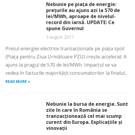
Nebunie pe piaţa de energie:
preţurile au ajuns azi la 570 de
lei/MWh, aproape de nivelul-
record din iarnă. UPDATE: Ce
spune Guvernul
3 august 2017
Preţul energiei electrice tranzacţionate pe piaţa spot
(Piaţa pentru Ziua Următoare PZU) creşte accelerat. A
ajuns la pragul de 570 de lei/MWh. Impactul se va
vedea în facturile majorităţii consumatorilor la finalul...
READ MORE »
Nebunie la bursa de energie. Sunt
zile în care în România se
tranzacţionează cel mai scump
curent din Europa. Explicaţiile şi
vinovaţii