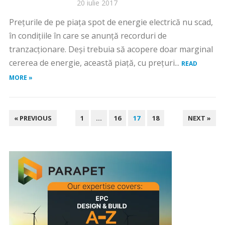
20 iulie 2017
Preţurile de pe piaţa spot de energie electrică nu scad,
în condiţiile în care se anunţă recorduri de
tranzacţionare. Deşi trebuia să acopere doar marginal
cererea de energie, această piaţă, cu preţuri...
READ
MORE »
PAGINAȚIE
« PREVIOUS
1
…
16
17
18
NEXT »
ARTICOLE