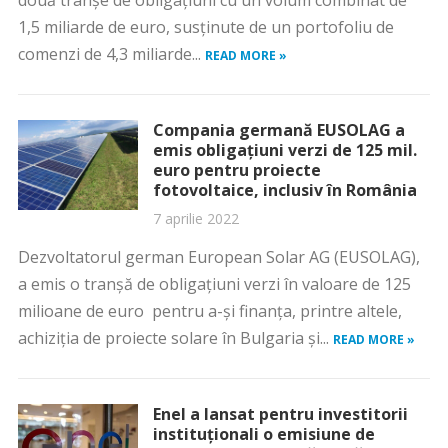
două tranşe de obligaţiuni cu un volum combinat de
1,5 miliarde de euro, susţinute de un portofoliu de
comenzi de 4,3 miliarde...
READ MORE »
Compania germană EUSOLAG a
emis obligațiuni verzi de 125 mil.
euro pentru proiecte
fotovoltaice, inclusiv în România
7 aprilie 2022
Dezvoltatorul german European Solar AG (EUSOLAG),
a emis o tranșă de obligațiuni verzi în valoare de 125
milioane de euro pentru a-și finanța, printre altele,
achiziția de proiecte solare în Bulgaria și...
READ MORE »
Enel a lansat pentru investitorii
instituţionali o emisiune de