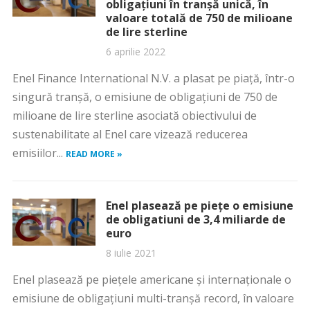
obligaţiuni în tranşă unică, în
valoare totală de 750 de milioane
de lire sterline
6 aprilie 2022
Enel Finance International N.V. a plasat pe piaţă, într-o
singură tranşă, o emisiune de obligaţiuni de 750 de
milioane de lire sterline asociată obiectivului de
sustenabilitate al Enel care vizează reducerea
emisiilor...
READ MORE »
Enel plasează pe pieţe o emisiune
de obligatiuni de 3,4 miliarde de
euro
8 iulie 2021
Enel plasează pe pieţele americane şi internaţionale o
emisiune de obligaţiuni multi-tranşă record, în valoare