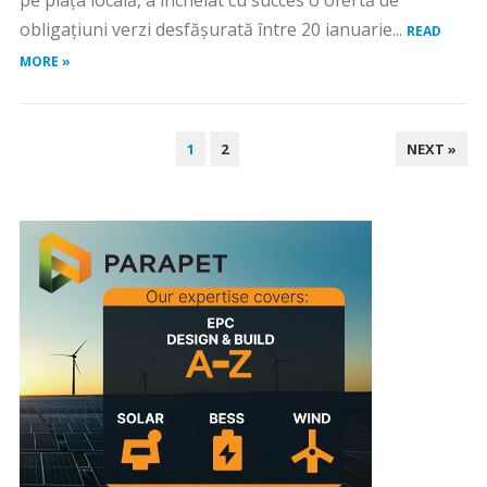
pe piața locală, a încheiat cu succes o ofertă de
obligațiuni verzi desfășurată între 20 ianuarie...
READ
MORE »
PAGINAȚIE
1
2
NEXT »
ARTICOLE