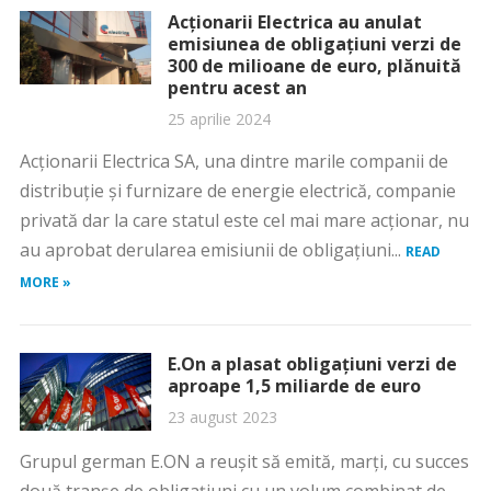
Acționarii Electrica au anulat
emisiunea de obligațiuni verzi de
300 de milioane de euro, plănuită
pentru acest an
25 aprilie 2024
Acționarii Electrica SA, una dintre marile companii de
distribuție și furnizare de energie electrică, companie
privată dar la care statul este cel mai mare acționar, nu
au aprobat derularea emisiunii de obligațiuni...
READ
MORE »
E.On a plasat obligațiuni verzi de
aproape 1,5 miliarde de euro
23 august 2023
Grupul german E.ON a reuşit să emită, marţi, cu succes