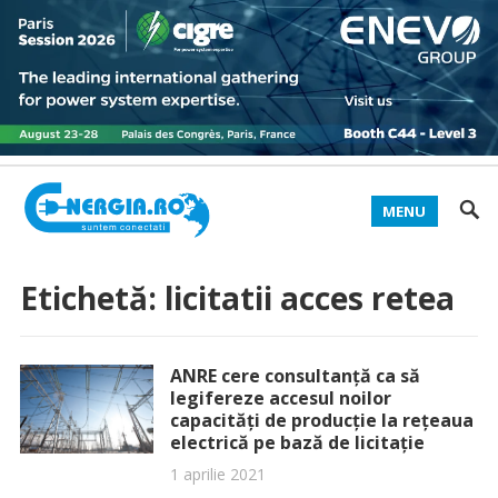
MENU
Etichetă:
licitatii acces retea
ANRE cere consultanță ca să
legifereze accesul noilor
capacități de producție la rețeaua
electrică pe bază de licitație
1 aprilie 2021