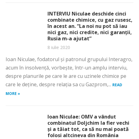
INTERVIU Niculae deschide cinci
combinate chimice, cu gaz rusesc,
în acest an. “La noi nu pot să iau
nici gaz, nici credite, nici garanții,
Rusia m-a ajutat”
8 iulie 2020
Ioan Niculae, fodatorul și patronul grupului Interagro,
acum în insolvență, vorbește, într-un amplu interviu,
despre planurile pe care le are cu uzinele chimice pe
care le deține, despre relația sa cu Gazprom,...
READ
MORE »
Ioan Niculae: OMV a vândut
combinatul Doljchim la fier vechi
și a tăiat tot, ca să nu mai poată
folosi altcineva din România