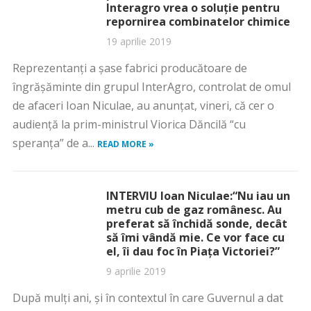
Interagro vrea o soluţie pentru
repornirea combinatelor chimice
19 aprilie 2019
Reprezentanţi a şase fabrici producătoare de
îngrăşăminte din grupul InterAgro, controlat de omul
de afaceri Ioan Niculae, au anunţat, vineri, că cer o
audienţă la prim-ministrul Viorica Dăncilă “cu
speranţa” de a...
READ MORE »
INTERVIU Ioan Niculae:“Nu iau un
metru cub de gaz românesc. Au
preferat să închidă sonde, decât
să îmi vândă mie. Ce vor face cu
el, îi dau foc în Piaţa Victoriei?”
9 aprilie 2019
După mulţi ani, şi în contextul în care Guvernul a dat