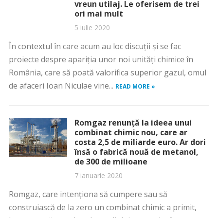
vreun utilaj. Le oferisem de trei
ori mai mult
5 iulie 2020
În contextul în care acum au loc discuții și se fac
proiecte despre apariția unor noi unități chimice în
România, care să poată valorifica superior gazul, omul
de afaceri Ioan Niculae vine...
READ MORE »
Romgaz renunţă la ideea unui
combinat chimic nou, care ar
costa 2,5 de miliarde euro. Ar dori
însă o fabrică nouă de metanol,
de 300 de milioane
7 ianuarie 2020
Romgaz, care intenționa să cumpere sau să
construiască de la zero un combinat chimic a primit,