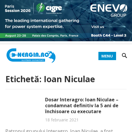
MENU
Etichetă:
Ioan Niculae
Dosar Interagro: Ioan Niculae –
condamnat definitiv la 5 ani de
închisoare cu executare
18 februarie 2021
Patronul grupului Interagro, Ioan Niculae, a fost