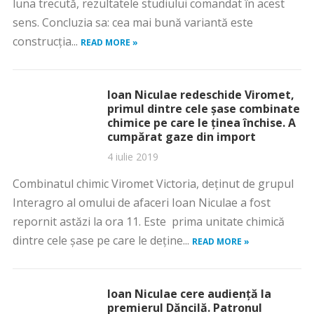
luna trecută, rezultatele studiului comandat în acest
sens. Concluzia sa: cea mai bună variantă este
construcția...
READ MORE »
Ioan Niculae redeschide Viromet,
primul dintre cele şase combinate
chimice pe care le ţinea închise. A
cumpărat gaze din import
4 iulie 2019
Combinatul chimic Viromet Victoria, deţinut de grupul
Interagro al omului de afaceri Ioan Niculae a fost
repornit astăzi la ora 11. Este prima unitate chimică
dintre cele şase pe care le deţine...
READ MORE »
Ioan Niculae cere audienţă la
premierul Dăncilă. Patronul