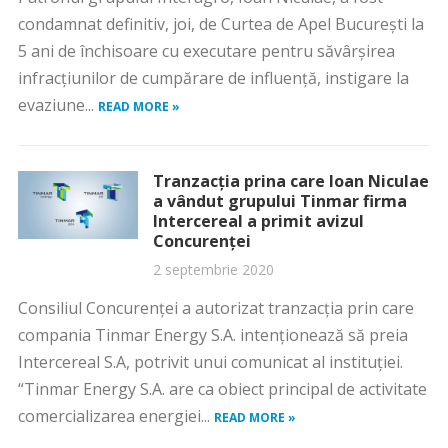
condamnat definitiv, joi, de Curtea de Apel Bucureşti la
5 ani de închisoare cu executare pentru săvârşirea
infracţiunilor de cumpărare de influenţă, instigare la
evaziune...
READ MORE »
Tranzacția prina care Ioan Niculae
a vândut grupului Tinmar firma
Intercereal a primit avizul
Concurenței
2 septembrie 2020
Consiliul Concurenţei a autorizat tranzacţia prin care
compania Tinmar Energy S.A. intenționează să preia
Intercereal S.A, potrivit unui comunicat al instituției.
“Tinmar Energy S.A. are ca obiect principal de activitate
comercializarea energiei...
READ MORE »