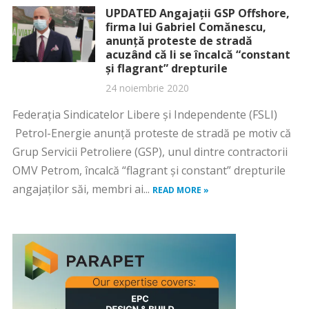
UPDATED Angajații GSP Offshore,
firma lui Gabriel Comănescu,
anunță proteste de stradă
acuzând că li se încalcă “constant
și flagrant” drepturile
24 noiembrie 2020
Federația Sindicatelor Libere și Independente (FSLI)
Petrol-Energie anunță proteste de stradă pe motiv că
Grup Servicii Petroliere (GSP), unul dintre contractorii
OMV Petrom, încalcă “flagrant și constant” drepturile
angajaților săi, membri ai...
READ MORE »