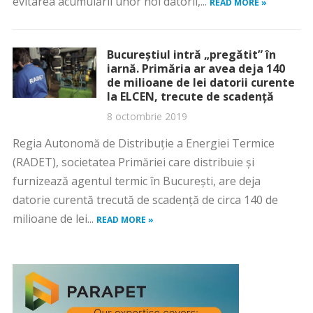
evitarea acumulării unor noi datorii,...
READ MORE »
Bucureştiul intră „pregătit” în
iarnă. Primăria ar avea deja 140
de milioane de lei datorii curente
la ELCEN, trecute de scadenţă
8 octombrie 2019
Regia Autonomă de Distribuţie a Energiei Termice
(RADET), societatea Primăriei care distribuie şi
furnizează agentul termic în Bucureşti, are deja
datorie curentă trecută de scadenţă de circa 140 de
milioane de lei...
READ MORE »