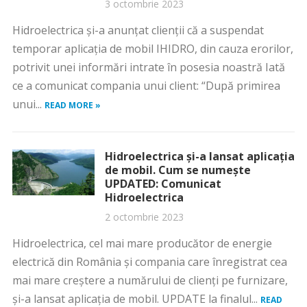
3 octombrie 2023
Hidroelectrica și-a anunțat clienții că a suspendat
temporar aplicația de mobil IHIDRO, din cauza erorilor,
potrivit unei informări intrate în posesia noastră Iată
ce a comunicat compania unui client: “După primirea
unui...
READ MORE »
Hidroelectrica și-a lansat aplicația
de mobil. Cum se numește
UPDATED: Comunicat
Hidroelectrica
2 octombrie 2023
Hidroelectrica, cel mai mare producător de energie
electrică din România și compania care înregistrat cea
mai mare creștere a numărului de clienți pe furnizare,
și-a lansat aplicația de mobil. UPDATE la finalul...
READ