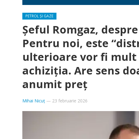
PETROL ȘI GAZE
Șeful Romgaz, despr
Pentru noi, este “distr
ulterioare vor fi mul
achiziția. Are sens do
anumit preț
Mihai Nicuț
—
23 februarie 2026