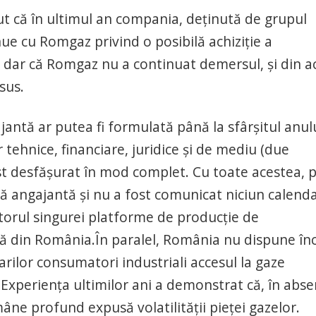
t că în ultimul an compania, deținută de grupul
nue cu Romgaz privind o posibilă achiziție a
, dar că Romgaz nu a continuat demersul, și din a
sus.
jantă ar putea fi formulată până la sfârșitul anul
 tehnice, financiare, juridice și de mediu (due
ost desfășurat în mod complet. Cu toate acestea, 
tă angajantă și nu a fost comunicat niciun calend
itorul singurei platforme de producție de
lă din România.În paralel, România nu dispune în
rilor consumatori industriali accesul la gaze
e. Experiența ultimilor ani a demonstrat că, în abs
 profund expusă volatilității pieței gazelor.