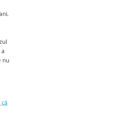
ani.
zul
 a
e nu
 că