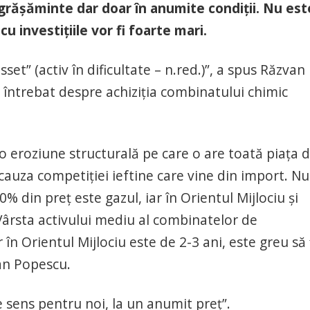
grășăminte dar doar în anumite condiții. Nu est
cu investițiile vor fi foarte mari.
t” (activ în dificultate – n.red.)”, a spus Răzvan
întrebat despre achiziția combinatului chimic
ă o eroziune structurală pe care o are toată piața 
auza competiției ieftine care vine din import. Nu
70% din preț este gazul, iar în Orientul Mijlociu și
 Vârsta activului mediu al combinatelor de
în Orientul Mijlociu este de 2-3 ani, este greu să f
van Popescu.
e sens pentru noi, la un anumit preț”.