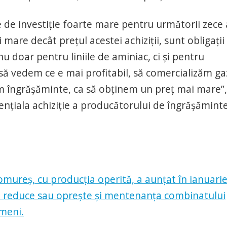
re de investiție foarte mare pentru următorii zece 
mare decât prețul acestei achiziții, sunt obligații
nu doar pentru liniile de aminiac, ci și pentru
să vedem ce e mai profitabil, să comercializăm ga
em îngrășăminte, ca să obținem un preț mai mare”,
ențiala achiziție a producătorului de îngrășămint
ureș, cu producția operită, a aunțat în ianuarie
 și reduce sau oprește și mentenanța combinatului
ameni.