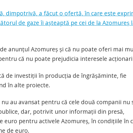
 dimpotrivă, a făcut o ofertă, în care este expr
ătorul de gaze îi așteaptă pe cei de la Azomureș l
 de anunțul Azomureș și că nu poate oferi mai mu
pentru că nu poate prejudicia interesele acționari
 de investiții în producția de îngrășăminte, fie
d în alte proiecte.
ș nu au avansat pentru că cele două companii nu 
ublice, dar, potrivit unor informații din presă,
e euro pentru activele Azomureș, în condițiile în 
ne de euro.