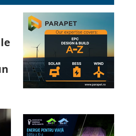
ile
un