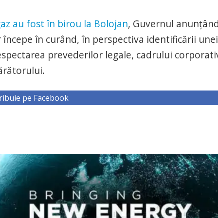
z au fost în birou la Bolojan
, Guvernul anunțând
începe în curând, în perspectiva identificării unei
respectarea prevederilor legale, cadrului corporati
ărătorului.
ribuie pe Facebook