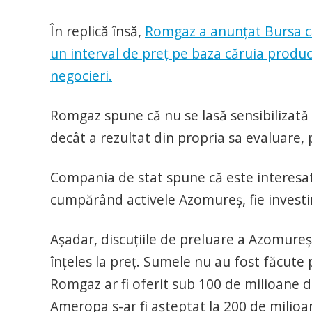
În replică însă,
Romgaz a anunțat Bursa că,
un interval de preț pe baza căruia produc
negocieri.
Romgaz spune că nu se lasă sensibilizată
decât a rezultat din propria sa evaluare, 
Compania de stat spune că este interesată
cumpărând activele Azomureș, fie investin
Așadar, discuțiile de preluare a Azomure
înțeles la preț. Sumele nu au fost făcute p
Romgaz ar fi oferit sub 100 de milioane d
Ameropa s-ar fi așteptat la 200 de milioa