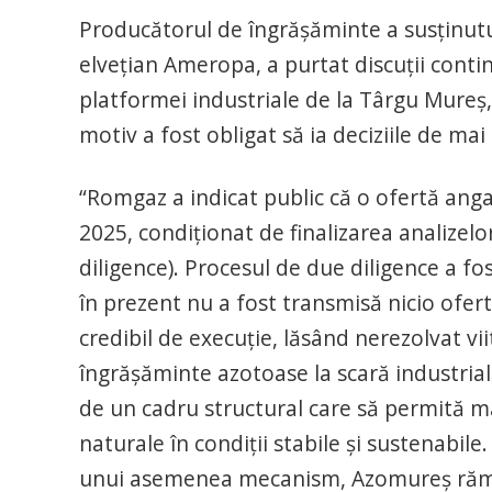
Producătorul de îngrășăminte a susținutu
elvețian Ameropa, a purtat discuții conti
platformei industriale de la Târgu Mureș
motiv a fost obligat să ia deciziile de mai 
“Romgaz a indicat public că o ofertă anga
2025, condiționat de finalizarea analizelor
diligence). Procesul de due diligence a f
în prezent nu a fost transmisă nicio ofer
credibil de execuție, lăsând nerezolvat vi
îngrășăminte azotoase la scară industria
de un cadru structural care să permită ma
naturale în condiții stabile și sustenabil
unui asemenea mecanism, Azomureș rămâne