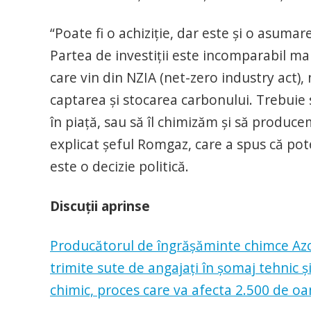
“Poate fi o achiziție, dar este și o asuma
Partea de investiții este incomparabil mai 
care vin din NZIA (net-zero industry act), 
captarea și stocarea carbonului. Trebuie 
în piață, sau să îl chimizăm și să produc
explicat șeful Romgaz, care a spus că pot
este o decizie politică.
Discuții aprinse
Producătorul de îngrășăminte chimce Azom
trimite sute de angajați în șomaj tehnic
chimic, proces care va afecta 2.500 de o