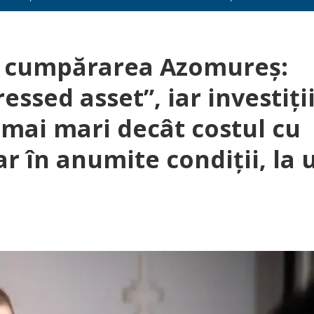
e cumpărarea Azomureș:
essed asset”, iar investiți
t mai mari decât costul cu
ar în anumite condiții, la 