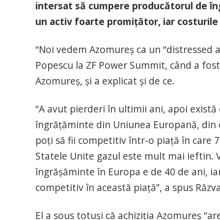
intersat să cumpere producătorul de în
un activ foarte promițător, iar costurile 
“Noi vedem Azomureș ca un “distressed asse
Popescu la ZF Power Summit, când a fost 
Azomureș, și a explicat și de ce.
“A avut pierderi în ultimii ani, apoi exist
îngrățăminte din Uniunea Europană, din c
poți să fii competitiv într-o piață în care 
Statele Unite gazul este mult mai ieftin.
îngrășăminte în Europa e de 40 de ani, iar 
competitiv în această piață”, a spus Răz
El a sous totuși că achiziția Azomureș “ar