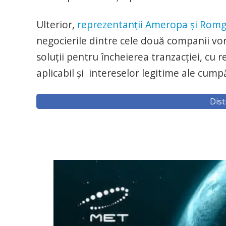
Ulterior,
reprezentanții Ameropa și Romga
negocierile dintre cele două companii vor 
soluții pentru încheierea tranzacției, cu 
aplicabil și intereselor legitime ale cump
Dist