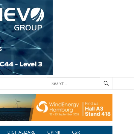
DIGITALIZARE
OPINII
CSR