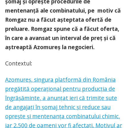
șomaj și oprește procedurile de
mentenanță ale combinatului, pe motiv că
Romgaz nu a făcut așteptata ofertă de
preluare. Romgaz spune că a făcut oferta,
în care a avansat un interval de preț și că
aștreaptă Azomureș la negocieri.
Contextul:
Azomureș, singura platformă din România
pregătită operațional pentru producția de
îngrășăminte, a anunțat ieri că trimite sute
de angajați în șomaj tehnic și reduce sau
oprește și mentenanța combinatului chimic,
iar 2.500 de oameni vor fi afectați. Motivul ar