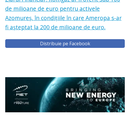
de milioane de euro pentru activele
Azomureș, în condițiile în care Ameropa s-ar
fi așteptat la 200 de milioane de euro.
Distribuie pe Facebook