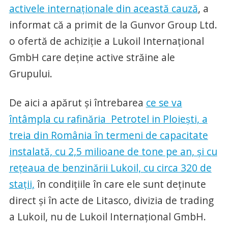
activele internaționale din această cauză
, a
informat că a primit de la Gunvor Group Ltd.
o ofertă de achiziție a Lukoil Internațional
GmbH care deține active străine ale
Grupului.
De aici a apărut și întrebarea
ce se va
întâmpla cu rafinăria Petrotel in Ploiești, a
treia din România în termeni de capacitate
instalată, cu 2,5 milioane de tone pe an, și cu
rețeaua de benzinării Lukoil, cu circa 320 de
stații,
în condițiile în care ele sunt deținute
direct și în acte de Litasco, divizia de trading
a Lukoil, nu de Lukoil Internațional GmbH.