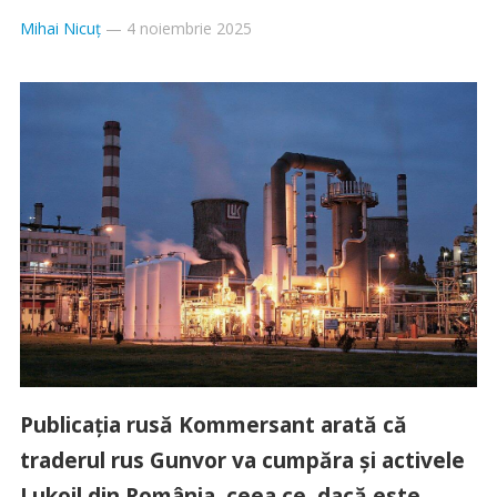
Mihai Nicuț
—
4 noiembrie 2025
Publicația rusă Kommersant arată că
traderul rus Gunvor va cumpăra și activele
Lukoil din România, ceea ce, dacă este