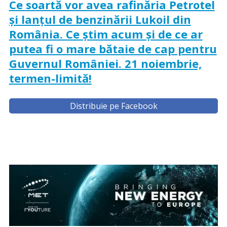
Ce soartă vor avea rafinăria Petrotel
și lanțul de benzinării Lukoil din
România. Ce știm acum și de ce ar
putea fi o mare bătaie de cap pentru
Guvernul României. 21 noiembrie,
termen-limită!
Distribuie pe Facebook