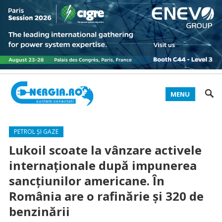
MENU
PETROL ȘI GAZE
Lukoil scoate la vânzare activele
internaționale după impunerea
sancțiunilor americane. În
România are o rafinărie și 320 de
benzinării