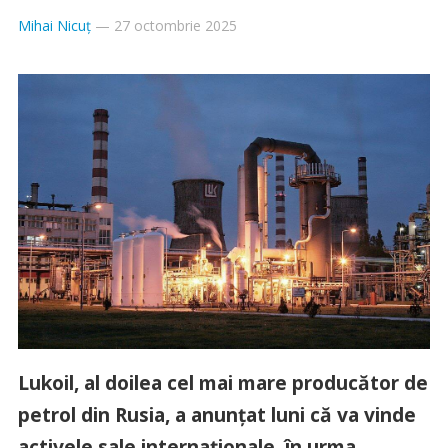
Mihai Nicuț
—
27 octombrie 2025
Lukoil, al doilea cel mai mare producător de
petrol din Rusia, a anunțat luni că va vinde
activele sale internaționale, în urma