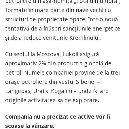
petroliere din așa-numita „flotă din umbră”,
formate în mare parte din nave vechi cu
structuri de proprietate opace, într-o nouă
tentativă de a înăspri sancțiunile energetice
și de a reduce veniturile Kremlinului.
Cu sediul la Moscova, Lukoil asigură
aproximativ 2% din producția globală de
petrol. Numele companiei provine de la trei
orașe petroliere din vestul Siberiei –
Langepas, Urai și Kogalîm – unde își are
originile activitatea sa de explorare.
Compania nu a precizat ce active vor fi
scoase la vânzare.