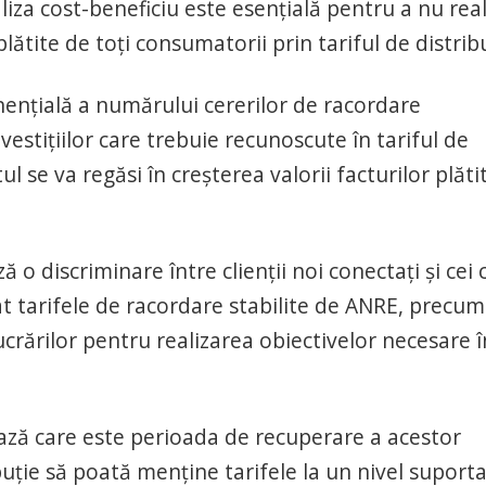
iza cost-beneficiu este esențială pentru a nu real
 plătite de toți consumatorii prin tariful de distrib
nțială a numărului cererilor de racordare
estițiilor care trebuie recunoscute în tariful de
ul se va regăsi în creșterea valorii facturilor plăti
o discriminare între clienții noi conectați și cei 
at tarifele de racordare stabilite de ANRE, precum 
crărilor pentru realizarea obiectivelor necesare î
ză care este perioada de recuperare a acestor
ribuție să poată menține tarifele la un nivel suporta