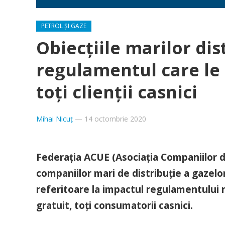
PETROL ȘI GAZE
Obiecțiile marilor dis
regulamentul care le 
toți clienții casnici
Mihai Nicuț
—
14 octombrie 2020
Federația ACUE (Asociația Companiilor d
companiilor mari de distribuție a gazelor
referitoare la impactul regulamentului n
gratuit, toți consumatorii casnici.