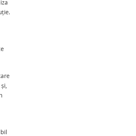
iza
uție.
te
care
și,
n
bil