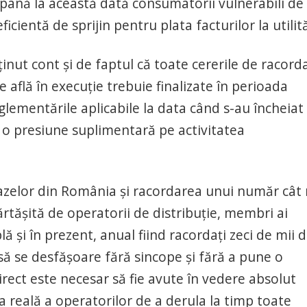
ci până la această dată consumatorii vulnerabili de
cientă de sprijin pentru plata facturilor la utilită
nut cont și de faptul că toate cererile de racord
e află în execuție trebuie finalizate în perioada
lementările aplicabile la data când s-au încheiat
 o presiune suplimentară pe activitatea
gazelor din România și racordarea unui număr cât
tășită de operatorii de distribuție, membri ai
ă și în prezent, anual fiind racordați zeci de mii 
să se desfășoare fără sincope și fără a pune o
rect este necesar să fie avute în vedere absolut
a reală a operatorilor de a derula la timp toate