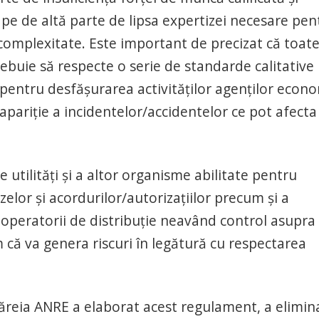
r pe de altă parte de lipsa expertizei necesare pen
e complexitate. Este important de precizat că toat
rebuie să respecte o serie de standarde calitative
 pentru desfășurarea activităților agenților econo
 apariție a incidentelor/accidentelor ce pot afecta
tilități și a altor organisme abilitate pentru
zelor și acordurilor/autorizațiilor precum și a
, operatorii de distribuție neavând control asupra
că va genera riscuri în legătură cu respectarea
eia ANRE a elaborat acest regulament, a elimina