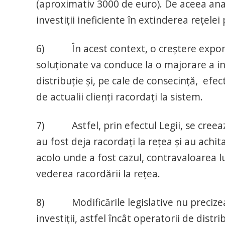
(aproximativ 3000 de euro). De aceea anal
investiții ineficiente în extinderea rețelei
6) În acest context, o creștere expone
soluționate va conduce la o majorare a inv
distribuție și, pe cale de consecință, efect
de actualii clienți racordați la sistem.
7) Astfel, prin efectul Legii, se creează 
au fost deja racordați la rețea și au achit
acolo unde a fost cazul, contravaloarea lu
vederea racordării la rețea.
8) Modificările legislative nu precizea
investiții, astfel încât operatorii de dist