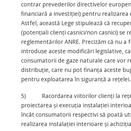
contrar prevederilor directivelor europene
financiară a investiției) pentru realizarea 
Astfel, această Lege stipulează că recuper
(potențiali clienți casnici/non casnici) se 
reglementărilor ANRE. Precizăm că nu a fo
introduse aceste modificări legislative, 
consumatorii de gaze naturale care vor res
distribuție, care nu pot finanța aceste bug
pentru exploatarea în siguranță a rețelei.
5) Racordarea viitorilor clienți la rețe
proiectarea și execuția instalației interio
încât consumatorii respectivi să poată uti
realizarea instalației interioare și achizi