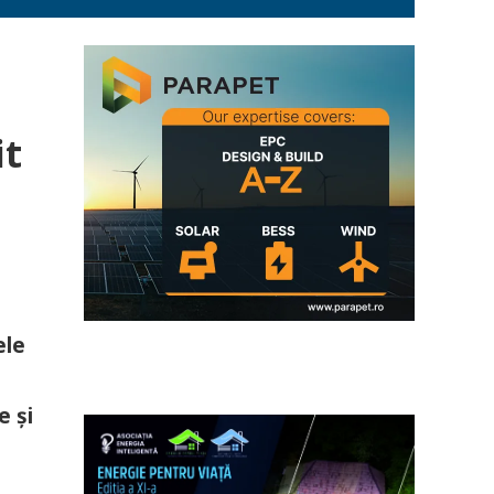
it
ele
e și