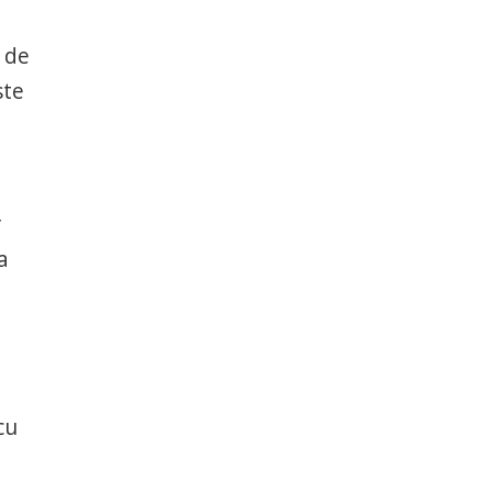
 de
ste
r
a
cu
1