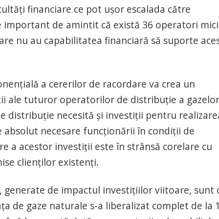
cultăți financiare ce pot ușor escalada către
e important de amintit că există 36 operatori mici
care nu au capabilitatea financiară să suporte ace
țială a cererilor de racordare va crea un
ii ale tuturor operatorilor de distribuție a gazelo
 distribuție necesită și investiții pentru realizare
e absolut necesare funcționării în condiții de
are a acestor investiții este în strânsă corelare cu
ise clienților existenți.
enerate de impactul investițiilor viitoare, sunt 
ța de gaze naturale s-a liberalizat complet de la 