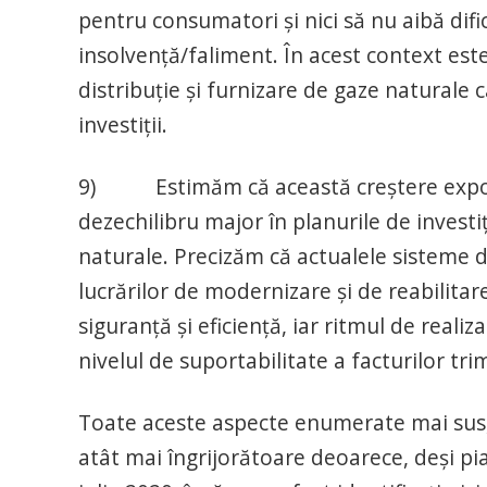
pentru consumatori și nici să nu aibă difi
insolvență/faliment. În acest context est
distribuție și furnizare de gaze naturale 
investiții.
9) Estimăm că această creștere exponen
dezechilibru major în planurile de investiț
naturale. Precizăm că actualele sisteme de
lucrărilor de modernizare și de reabilitar
siguranță și eficiență, iar ritmul de realiz
nivelul de suportabilitate a facturilor trim
Toate aceste aspecte enumerate mai sus, g
atât mai îngrijorătoare deoarece, deși pia