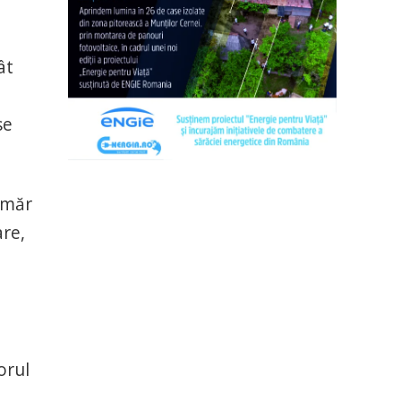
ât
se
umăr
are,
orul