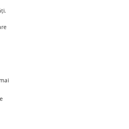
ți.
are
 mai
de