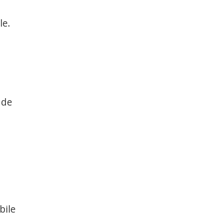
le.
 de
bile