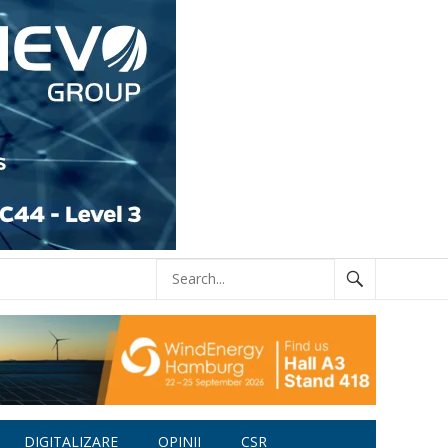
DIGITALIZARE
OPINII
CSR