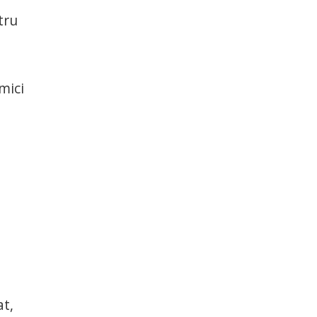
tru
e
mici
t,