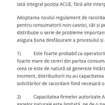
Iată integral poziția ACUE, fără alte inter
Adoptarea noului regulament de racordare
pentru consumatorii non-casnici, cât și p
distribuție o serie de probleme importante
asigura buna desfășurare a procesului și a
1) Este foarte probabil ca operatorii d
foarte mare de cereri din partea consumat
ceea ce este de natură să genereze întârz
moment, distribuitorii nu au capacitatea
solicitărilor de racordare fiind necesară o
2) Capacitatea firmelor autorizate ANRE
gazelor naturale este limitată, pe de o par