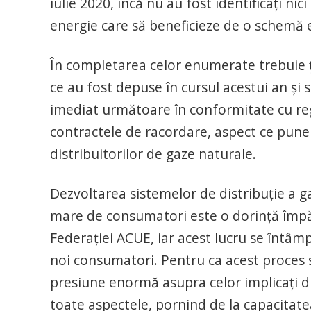
iulie 2020, încă nu au fost identificați ni
energie care să beneficieze de o schemă efi
În completarea celor enumerate trebuie ți
ce au fost depuse în cursul acestui an și s
imediat următoare în conformitate cu reg
contractele de racordare, aspect ce pune
distribuitorilor de gaze naturale.
Dezvoltarea sistemelor de distribuție a 
mare de consumatori este o dorință împăr
Federației ACUE, iar acest lucru se întâmpl
noi consumatori. Pentru ca acest proces 
presiune enormă asupra celor implicați di
toate aspectele, pornind de la capacitate