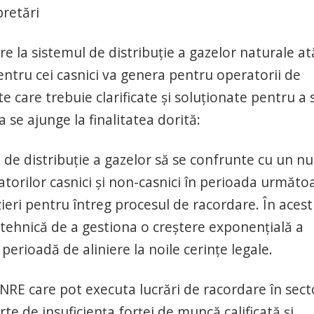
pretări
 la sistemul de distribuție a gazelor naturale at
entru cei casnici va genera pentru operatorii de
 care trebuie clarificate și soluționate pentru a 
 se ajunge la finalitatea dorită:
e distribuție a gazelor să se confrunte cu un n
orilor casnici și non-casnici în perioada următo
ieri pentru întreg procesul de racordare. În acest
 tehnică de a gestiona o creștere exponențială a
 perioadă de aliniere la noile cerințe legale.
 care pot executa lucrări de racordare în sect
te de insuficiența forței de muncă calificată și