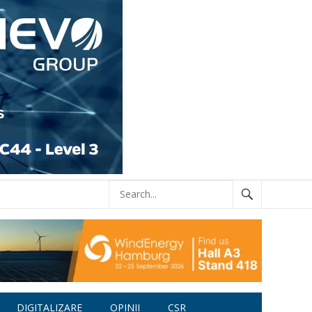
DIGITALIZARE
OPINII
CSR