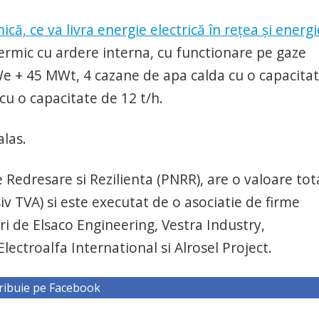
că, ce va livra energie electrică în rețea și energi
termic cu ardere interna, cu functionare pe gaze
We + 45 MWt, 4 cazane de apa calda cu o capacita
u o capacitate de 12 t/h.
alas.
e Redresare si Rezilienta (PNRR), are o valoare tot
iv TVA) si este executat de o asociatie de firme
uri de Elsaco Engineering, Vestra Industry,
ctroalfa International si Alrosel Project.
ribuie pe Facebook