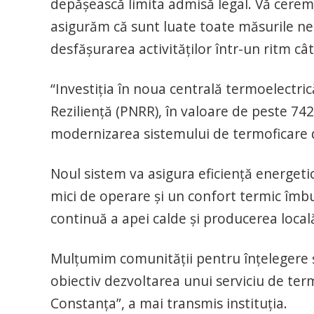
depăşească limita admisă legal. Vă cerem
asigurăm că sunt luate toate măsurile nec
desfăşurarea activităţilor într-un ritm cât
“Investiţia în noua centrală termoelectric
Rezilienţă (PNRR), în valoare de peste 742
modernizarea sistemului de termoficare 
Noul sistem va asigura eficienţă energeti
mici de operare şi un confort termic îmbu
continuă a apei calde şi producerea locală
Mulţumim comunităţii pentru înţelegere şi
obiectiv dezvoltarea unui serviciu de term
Constanţa”, a mai transmis instituția.