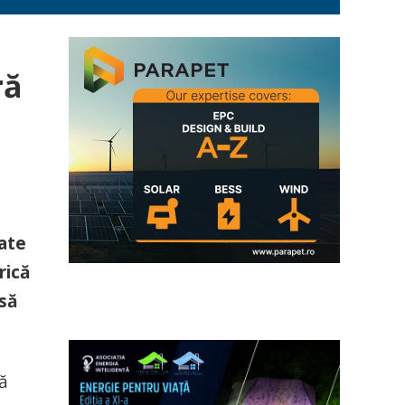
ră
tate
rică
esă
ă