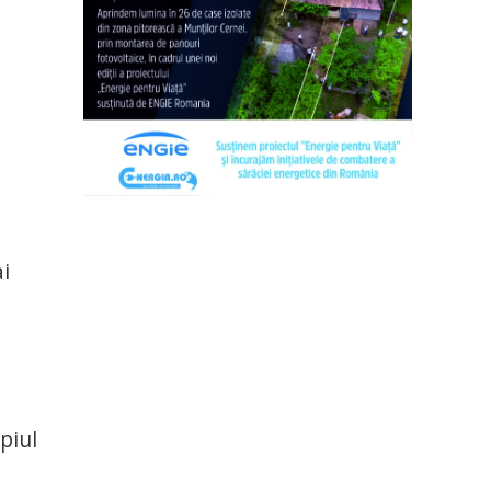
ai
piul