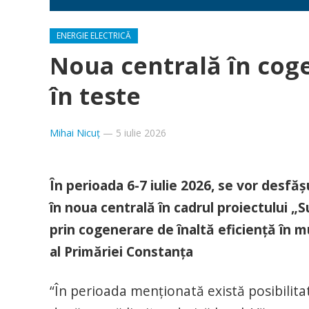
ENERGIE ELECTRICĂ
Noua centrală în cog
în teste
Mihai Nicuț
—
5 iulie 2026
În perioada 6-7 iulie 2026, se vor desf
în noua centrală în cadrul proiectului „
prin cogenerare de înaltă eficienţă în 
al Primăriei Constanța
“În perioada menţionată există posibilita