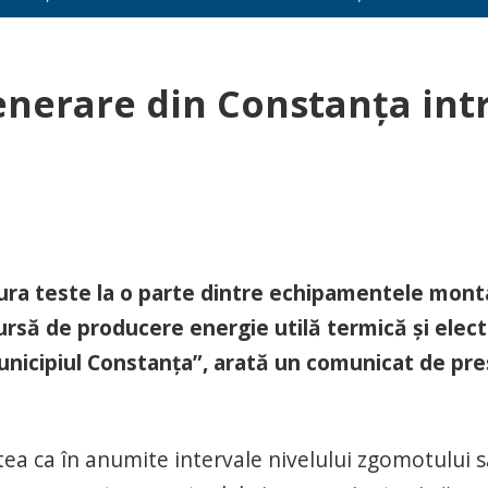
enerare din Constanța int
ăşura teste la o parte dintre echipamentele mon
Sursă de producere energie utilă termică şi elect
municipiul Constanţa”, arată un comunicat de pr
tea ca în anumite intervale nivelului zgomotului s