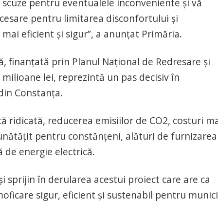
 scuze pentru eventualele inconveniente şi vă
esare pentru limitarea disconfortului şi
 mai eficient şi sigur”, a anunțat Primăria.
ă, finanţată prin Planul Naţional de Redresare şi
 milioane lei, reprezintă un pas decisiv în
din Constanţa.
că ridicată, reducerea emisiilor de CO2, costuri m
nătăţit pentru constănţeni, alături de furnizarea
 de energie electrică.
 sprijin în derularea acestui proiect care are ca
oficare sigur, eficient şi sustenabil pentru munici