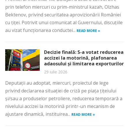
prin telefon miercuri cu prim-ministrul kazah, Olzhas
Bektenov, privind securitatea aprovizionării României
cu ţiţei. Potrivit unui comunicat al Guvernului, discuţiile
au vizat funcţionarea conductei...
READ MORE »
Decizie finală: S-a votat reducerea
accizei la motorină, plafonarea
adaosului și limitarea exporturilor
29 iulie 2026
Deputaţii au adoptat, miercuri, proiectul de lege
privind declararea situaţiei de criză pe piaţa ţiţeiului
şi/sau a produselor petroliere, reducerea temporară a
nivelului accizei la motorină printr-un mecanism de
ajustare dinamică, instituirea...
READ MORE »