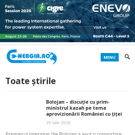
MENU
Toate știrile
Bolojan – discuţie cu prim-
ministrul kazah pe tema
aprovizionării României cu ţiţei
29 iulie 2026
Premierul interimar Ilie Bolojan a avut o convorbire