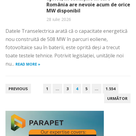
România are nevoie acum de orice
MW disponibil
28 iulie 2026
Datele Transelectrica arată că o capacitate energetică
nou construită de 508 MW în parcuri eoliene,
fotovoltaice sau în baterii, este oprită deși a trecut
toate testele tehnice. Potrivit legislației, unitățile noi
nu...
READ MORE »
PAGINAȚIE
PREVIOUS
1
…
3
4
5
…
1.554
ARTICOLE
URMĂTOR