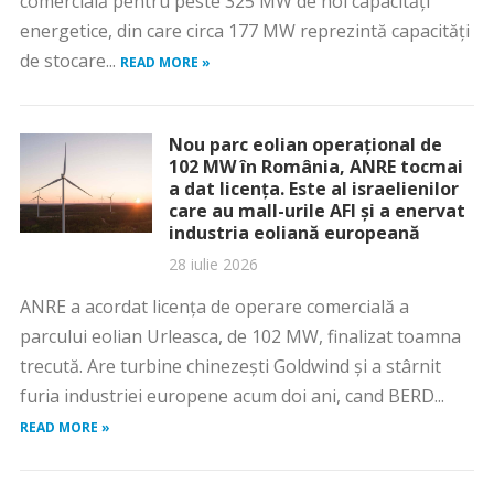
comercială pentru peste 325 MW de noi capacităţi
energetice, din care circa 177 MW reprezintă capacităţi
de stocare...
READ MORE »
Nou parc eolian operațional de
102 MW în România, ANRE tocmai
a dat licența. Este al israelienilor
care au mall-urile AFI și a enervat
industria eoliană europeană
28 iulie 2026
ANRE a acordat licența de operare comercială a
parcului eolian Urleasca, de 102 MW, finalizat toamna
trecută. Are turbine chinezești Goldwind și a stârnit
furia industriei europene acum doi ani, cand BERD...
READ MORE »