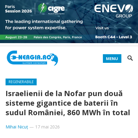
MENU
REGENERABILE
Israelienii de la Nofar pun două
sisteme gigantice de baterii în
sudul României, 860 MWh în total
Mihai Nicuț
—
17 mai 2026