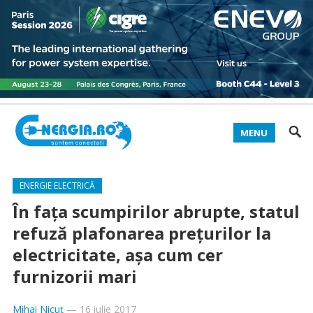
MENU
ENERGIE ELECTRICĂ
În faţa scumpirilor abrupte, statul
refuză plafonarea preţurilor la
electricitate, aşa cum cer
furnizorii mari
Mihai Nicuț
—
16 iulie 2017