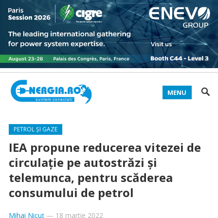
MENU
PETROL ȘI GAZE
IEA propune reducerea vitezei de
circulaţie pe autostrăzi şi
telemunca, pentru scăderea
consumului de petrol
Mihai Nicuț
—
18 martie 2022