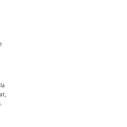
e
la
at,
.