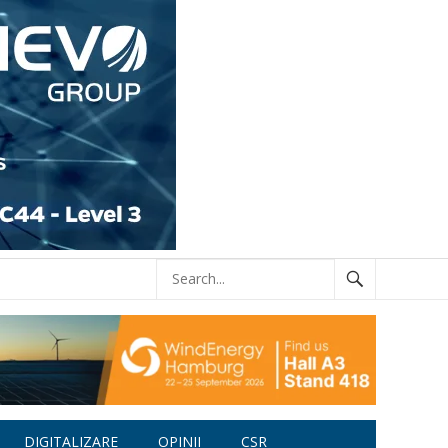
DIGITALIZARE
OPINII
CSR