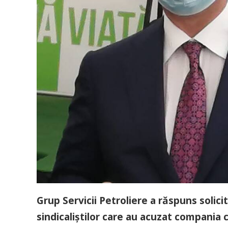
Grup Servicii Petroliere a răspuns solicit
sindicaliștilor care au acuzat compania c