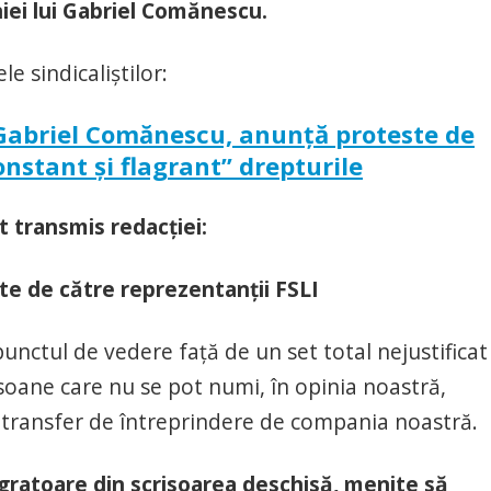
niei lui Gabriel Comănescu.
e sindicaliștilor:
i Gabriel Comănescu, anunță proteste de
onstant și flagrant” drepturile
t transmis redacției:
te de către reprezentanții FSLI
nctul de vedere față de un set total nejustificat
rsoane care nu se pot numi, în opinia noastră,
in transfer de întreprindere de compania noastră.
gratoare din scrisoarea deschisă, menite să