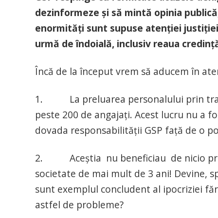
dezinformeze și să mintă opinia publică
enormități sunt supuse atenției justiți
urmă de îndoială, inclusiv reaua credință
Încă de la început vrem să aducem în aten
1. La preluarea personalului prin trans
peste 200 de angajați. Acest lucru nu a fos
dovada responsabilității GSP față de o p
2. Aceștia nu beneficiau de nicio prot
societate de mai mult de 3 ani! Devine, sp
sunt exemplul concludent al ipocriziei făr
astfel de probleme?