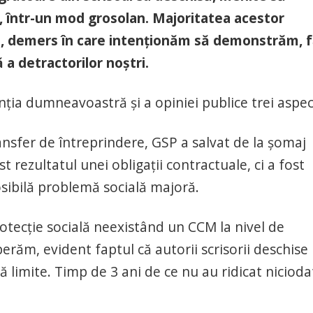
, într-un mod grosolan. Majoritatea acestor
ei, demers în care intenționăm să demonstrăm, 
 a detractorilor noștri.
ția dumneavoastră și a opiniei publice trei aspec
fer de întreprindere, GSP a salvat de la șomaj
t rezultatul unei obligații contractuale, ci a fost
osibilă problemă socială majoră.
ecție socială neexistând un CCM la nivel de
erăm, evident faptul că autorii scrisorii deschise
ă limite. Timp de 3 ani de ce nu au ridicat nicioda