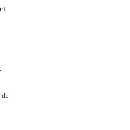
ri
–
e de