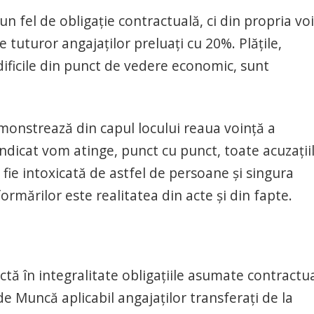
fel de obligație contractuală, ci din propria vo
le tuturor angajaților preluați cu 20%. Plățile,
dificile din punct de vedere economic, sunt
monstrează din capul locului reaua voință a
indicat vom atinge, punct cu punct, toate acuzații
fie intoxicată de astfel de persoane și singura
ormărilor este realitatea din acte și din fapte.
 în integralitate obligațiile asumate contractua
 de Muncă aplicabil angajaților transferați de la