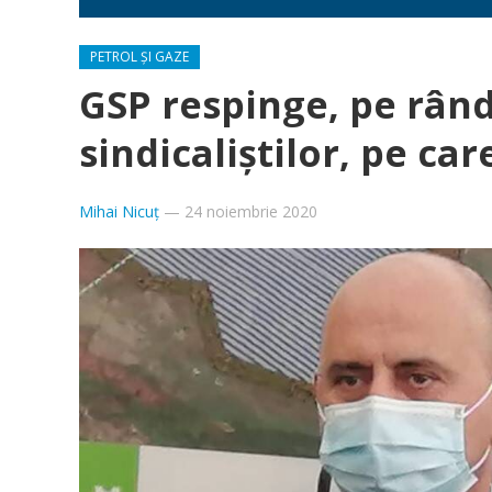
PETROL ȘI GAZE
GSP respinge, pe rând
sindicaliștilor, pe ca
Mihai Nicuț
—
24 noiembrie 2020