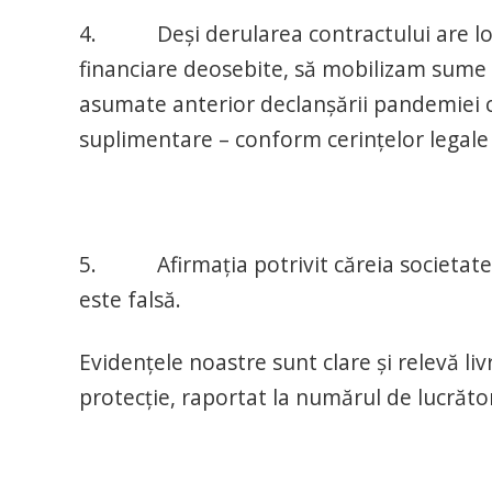
4. Deși derularea contractului are loc î
financiare deosebite, să mobilizam sume 
asumate anterior declanșării pandemiei c
suplimentare – conform cerințelor legale
5. Afirmația potrivit căreia societatea
este falsă.
Evidențele noastre sunt clare și relevă 
protecție, raportat la numărul de lucrător