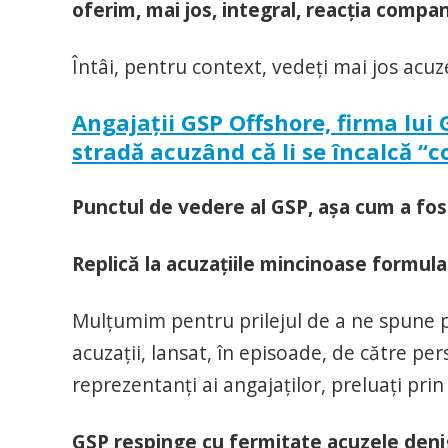
oferim, mai jos, integral, reacția compa
Întâi, pentru context, vedeți mai jos acuzel
Angajații GSP Offshore, firma lu
stradă acuzând că li se încalcă “c
Punctul de vedere al GSP, așa cum a fos
Replică la acuzațiile mincinoase formula
Mulțumim pentru prilejul de a ne spune pu
acuzații, lansat, în episoade, de către pe
reprezentanți ai angajaților, preluați pr
GSP respinge cu fermitate acuzele deni