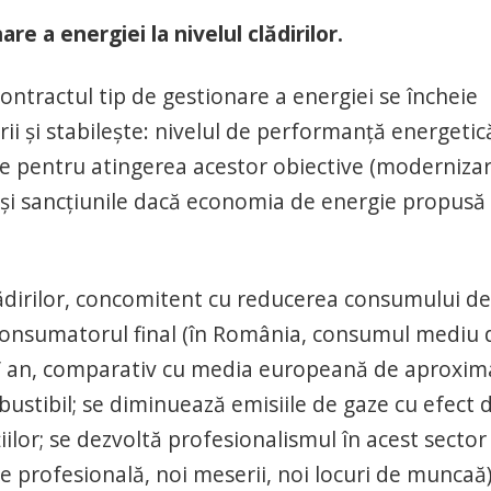
re a energiei la nivelul clădirilor.
ontractul tip de gestionare a energiei se încheie
rii și stabilește: nivelul de performanță energetic
oce pentru atingerea acestor obiective (moderniza
le și sancțiunile dacă economia de energie propusă
clădirilor, concomitent cu reducerea consumului de
de consumatorul final (în România, consumul mediu 
/ an, comparativ cu media europeană de aproxim
stibil; se diminuează emisiile de gaze cu efect 
țiilor; se dezvoltă profesionalismul în acest sector
re profesională, noi meserii, noi locuri de muncaă)