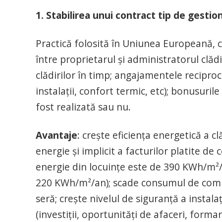
1. Stabilirea unui contract tip de gestiona
Practică folosită în Uniunea Europeană, c
între proprietarul și administratorul clădi
clădirilor în timp; angajamentele recipr
instalații, confort termic, etc); bonusuri
fost realizată sau nu.
Avantaje
: crește eficiența energetică a 
energie şi implicit a facturilor platite 
energie din locuințe este de 390 KWh/m²
220 KWh/m²/an); scade consumul de combu
seră; creşte nivelul de siguranță a instala
(investiții, oportunități de afaceri, forma