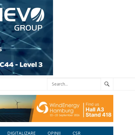
DIGITALIZARE
OPINII
CSR