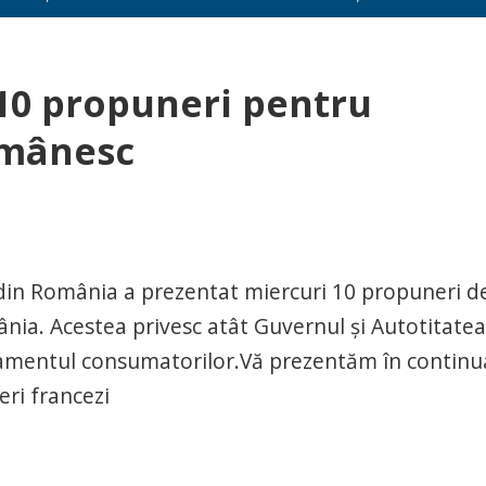
 10 propuneri pentru
omânesc
din România a prezentat miercuri 10 propuneri d
nia. Acestea privesc atât Guvernul şi Autotitate
amentul consumatorilor.Vă prezentăm în continu
eri francezi