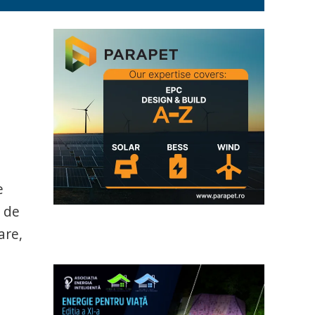
e
a de
are,