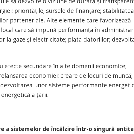
ebuie să dezvolte o viziune de durată și transparen
iei; prioritățile; sursele de finanțare; stabilitatea
ilor parteneriale. Alte elemente care favorizează
ivel local care să impună performanța în administra
r la gaze și electricitate; plata datoriilor; dezvol
, cu efecte secundare în alte domenii economice;
 relansarea economiei; creare de locuri de muncă;
n dezvoltarea unor sisteme performante energetic
energetică a țării.
e a sistemelor de încălzire într-o singură entita