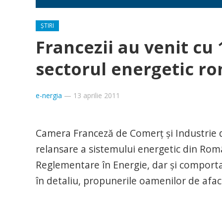
ȘTIRI
Francezii au venit cu
sectorul energetic r
e-nergia
—
13 aprilie 2011
Camera Franceză de Comerţ şi Industrie 
relansare a sistemului energetic din Româ
Reglementare în Energie, dar şi comport
în detaliu, propunerile oamenilor de afac