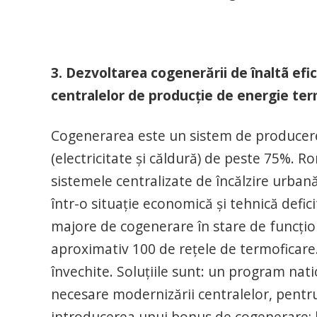
3. Dezvoltarea cogenerării de înaltã ef
centralelor de producţie de energie ter
Cogenerarea este un sistem de producere 
(electricitate şi căldură) de peste 75%. R
sistemele centralizate de încălzire urban
într-o situație economică şi tehnică defic
majore de cogenerare în stare de funcțion
aproximativ 100 de rețele de termoficare.
învechite. Soluțiile sunt: un program natio
necesare modernizării centralelor, pentru 
introducerea unui bonus de cogenerare; lan