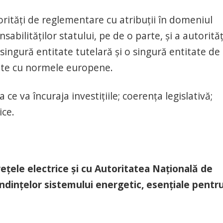
orități de reglementare cu atribuții în domeniul
abilităților statului, pe de o parte, şi a autorităț
singură entitate tutelară şi o singură entitate de
ate cu normele europene.
 ce va încuraja investițiile; coerența legislativă;
ice.
reţele electrice şi cu Autoritatea Naţională de
dinţelor sistemului energetic, esenţiale pentr