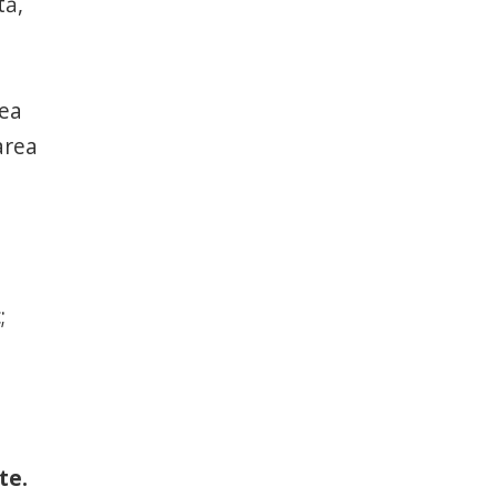
tă,
rea
tarea
;
te.