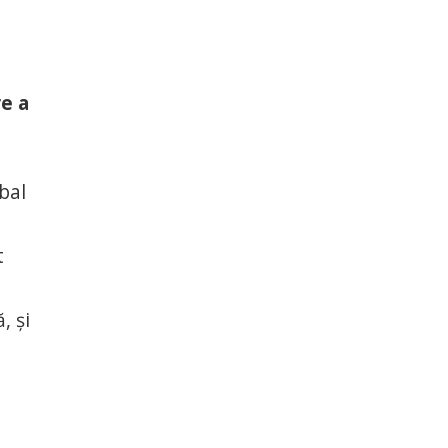
re a
bal
t
, şi