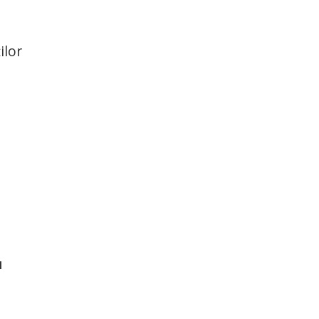
ilor
u