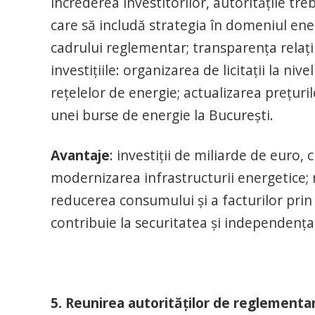
încrederea investitorilor, autoritățile tr
care să includă strategia în domeniul energ
cadrului reglementar; transparența relați
investițiile: organizarea de licitații la n
rețelelor de energie; actualizarea prețurilo
unei burse de energie la București.
Avantaje
: investiții de miliarde de euro
modernizarea infrastructurii energetice;
reducerea consumului și a facturilor pri
contribuie la securitatea și independența 
5. Reunirea autorităţilor de reglementar