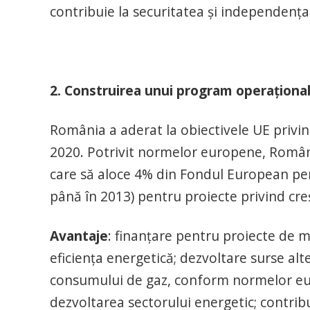
contribuie la securitatea și independența 
2. Construirea unui program operaţional 
România a aderat la obiectivele UE priv
2020. Potrivit normelor europene, Român
care să aloce 4% din Fondul European pe
până în 2013) pentru proiecte privind creș
Avantaje
: finanțare pentru proiecte de mo
eficiența energetică; dezvoltare surse alt
consumului de gaz, conform normelor eur
dezvoltarea sectorului energetic; contribu