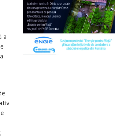
ă a
re
 a
de
ativ
de
;