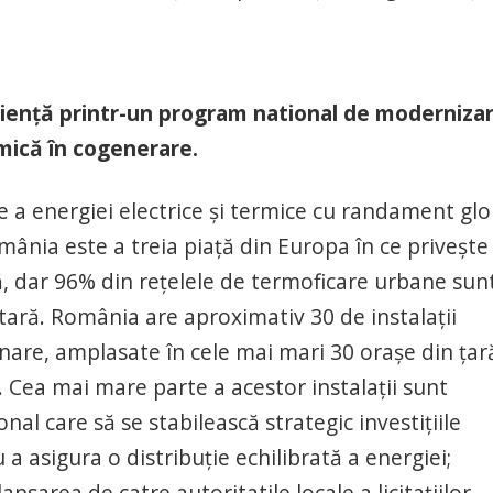
icienţă printr-un program national de moderniza
mică în cogenerare.
a energiei electrice şi termice cu randament glo
omânia este a treia piață din Europa în ce priveşte
ă, dar 96% din rețelele de termoficare urbane sun
itară. România are aproximativ 30 de instalații
are, amplasate în cele mai mari 30 oraşe din țară
 Cea mai mare parte a acestor instalații sunt
nal care să se stabilească strategic investițiile
a asigura o distribuție echilibrată a energiei;
sarea de catre autoritatile locale a licitațiilor