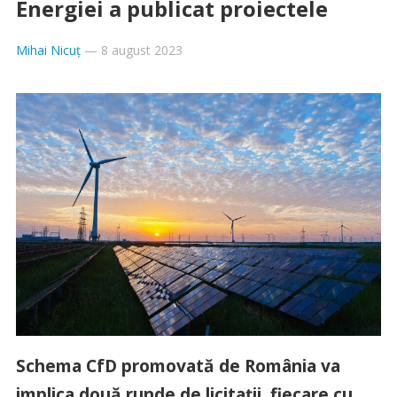
Energiei a publicat proiectele
Mihai Nicuț
—
8 august 2023
Schema CfD promovată de România va
implica două runde de licitații, fiecare cu