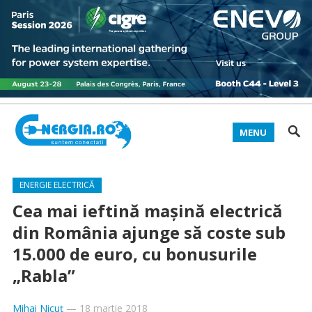
MENU
ENERGIE ELECTRICĂ
Cea mai ieftină maşină electrică
din România ajunge să coste sub
15.000 de euro, cu bonusurile
„Rabla”
Mihai Nicuț
—
18 martie 2018