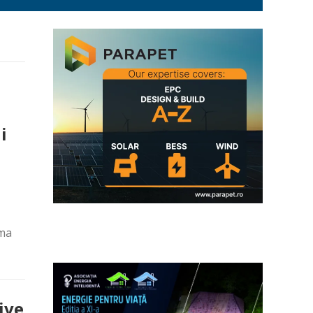
i
rma
ive