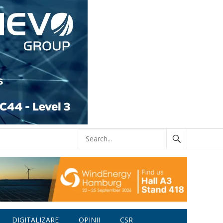
DIGITALIZARE
OPINII
CSR