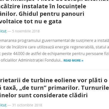
ncălzire instalate în locuinţele
nilor. Ghidul pentru panouri
voltaice tot nu e gata
icuț
—
5 noiembrie 2018
emararea programului guvernamental de susţinere a instală
lor de încălzire care utilizează energie regenerabilă, statul 
t peste 44.000 de astfel de echipamente pentru persoane fizi
 oficialilor Administraţiei Fondului...
READ MORE »
rietarii de turbine eoliene vor plăti o
 taxă, „de turn” primarilor. Turnurile
inelor sunt considerate clădiri
icuț
—
31 octombrie 2018