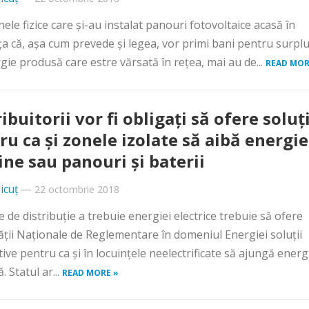
ele fizice care şi-au instalat panouri fotovoltaice acasă în
a că, aşa cum prevede şi legea, vor primi bani pentru surpl
gie produsă care estre vărsată în reţea, mai au de...
READ MOR
ibuitorii vor fi obligaţi să ofere soluţi
ru ca şi zonele izolate să aibă energie
ine sau panouri şi baterii
icuț
—
22 octombrie 2018
 de distribuţie a trebuie energiei electrice trebuie să ofere
ăţii Naţionale de Reglementare în domeniul Energiei soluţii
tive pentru ca şi în locuinţele neelectrificate să ajungă energ
ă. Statul ar...
READ MORE »