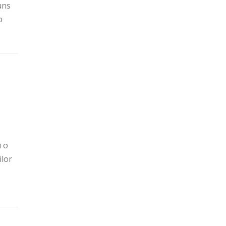
uns
o
u o
ilor