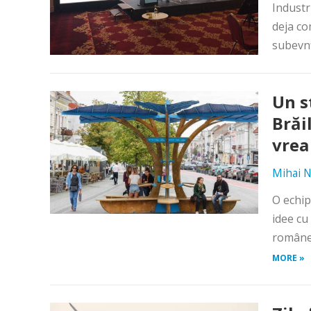
Industr
deja co
subevnţ
Un s
Brăi
vrea
Mihai N
O echip
idee cu
româneș
MORE »