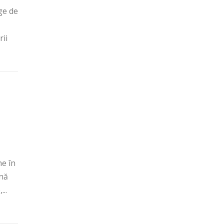
ge de
rii
ne în
ană
..