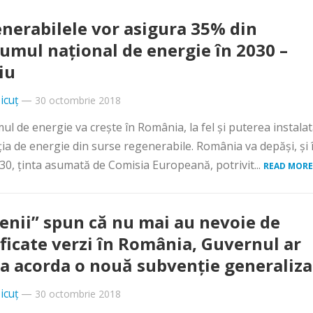
nerabilele vor asigura 35% din
umul naţional de energie în 2030 –
iu
icuț
—
30 octombrie 2018
l de energie va creşte în România, la fel şi puterea instalat
ia de energie din surse regenerabile. România va depăşi, şi 
30, ţinta asumată de Comisia Europeană, potrivit...
READ MORE
ienii” spun că nu mai au nevoie de
ificate verzi în România, Guvernul ar
a acorda o nouă subvenţie generaliza
icuț
—
30 octombrie 2018