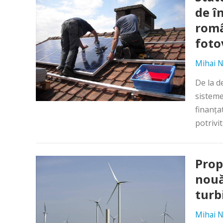
de î
româ
foto
Mihai N
De la d
sisteme
finanţa
potrivit
Prop
nouă
turb
Mihai N