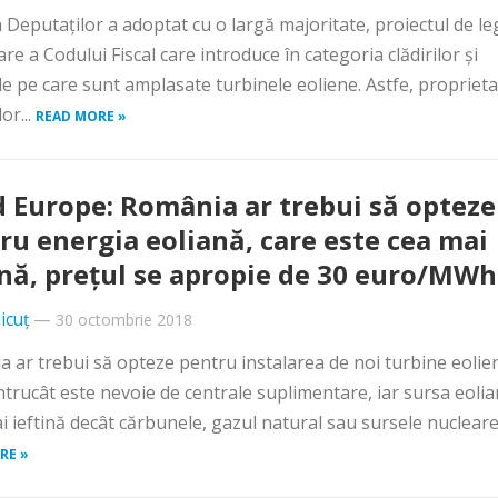
Deputaţilor a adoptat cu o largă majoritate, proiectul de le
are a Codului Fiscal care introduce în categoria clădirilor şi
le pe care sunt amplasate turbinele eoliene. Astfe, proprieta
or...
READ MORE »
 Europe: România ar trebui să opteze
ru energia eoliană, care este cea mai
ină, preţul se apropie de 30 euro/MWh
icuț
—
30 octombrie 2018
 ar trebui să opteze pentru instalarea de noi turbine eolie
 întrucât este nevoie de centrale suplimentare, iar sursa eoli
i ieftină decât cărbunele, gazul natural sau sursele nucleare,.
RE »