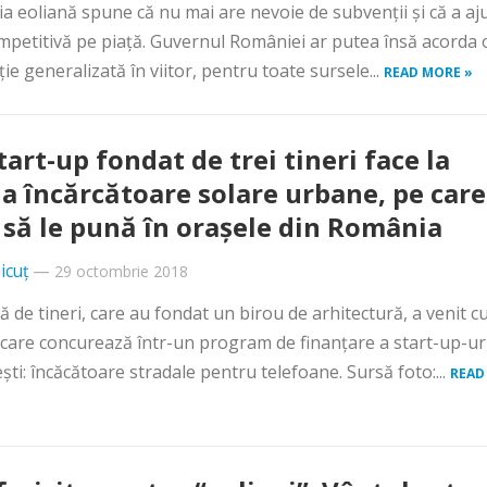
ia eoliană spune că nu mai are nevoie de subvenţii şi că a aj
mpetitivă pe piaţă. Guvernul României ar putea însă acorda 
ie generalizată în viitor, pentru toate sursele...
READ MORE »
tart-up fondat de trei tineri face la
la încărcătoare solare urbane, pe care
 să le pună în oraşele din România
icuț
—
29 octombrie 2018
ă de tineri, care au fondat un birou de arhitectură, a venit c
 care concurează într-un program de finanțare a start-up-ur
ti: încăcătoare stradale pentru telefoane. Sursă foto:...
READ