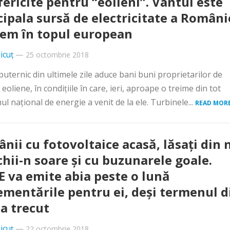
 fericite pentru “eolieni”. Vântul este
cipala sursă de electricitate a Români
em în topul european
icuț
—
25 octombrie 2018
puternic din ultimele zile aduce bani buni proprietarilor de
eoliene, în condiţiile în care, ieri, aproape o treime din tot
l naţional de energie a venit de la ele. Turbinele...
READ MORE
nii cu fotovoltaice acasă, lăsaţi din 
chii-n soare şi cu buzunarele goale.
 va emite abia peste o lună
ementările pentru ei, deşi termenul d
 a trecut
icuț
—
22 octombrie 2018