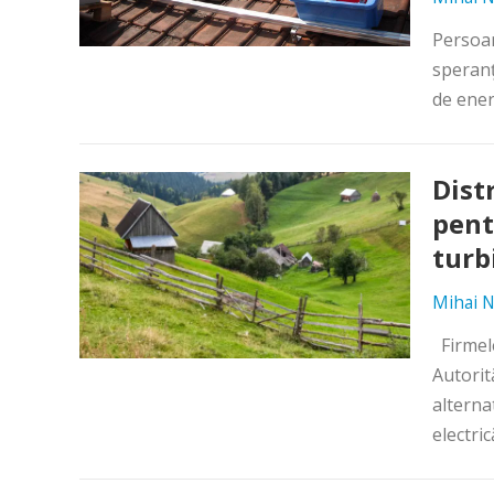
Persoan
speranţ
de ener
Distr
pent
turb
Mihai N
Firmele
Autorit
alterna
electric