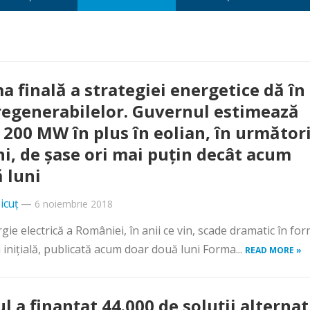
a finală a strategiei energetice dă în
regenerabilelor. Guvernul estimează
 200 MW în plus în eolian, în următori
ni, de şase ori mai puţin decât acum
 luni
icuț
—
6 noiembrie 2018
ie electrică a României, în anii ce vin, scade dramatic în fo
 iniţială, publicată acum doar două luni Forma...
READ MORE »
ul a finanţat 44.000 de soluţii alternat