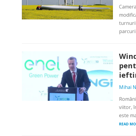
Camera 
modific
turnuri
parcuril
Wind
pent
ieft
Mihai N
România
viitor,
este ma
READ MO