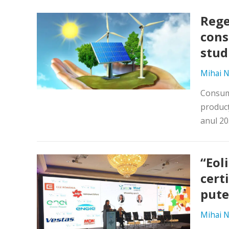
Rege
cons
stud
Mihai N
Consumu
producţ
anul 20
“Eol
cert
pute
Mihai N