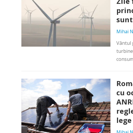
Zile
prin
sunt
Mihai N
Vântul 
turbine 
consumu
Româ
cu o
ANRE
regl
lege
Mihai N