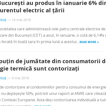
Bucureşti au produs în ianuarie 6% di
urentul electric al ţării
icuț
—
16 mai 2018
societatea care administrează cele patru centrale electrice de
care din Bucureşti (CET) a avut, în ianuarie, o cotă de 6,14% 
livrată în toată ţara în prima lună a acestui...
READ MORE »
puţin de jumătate din consumatorii d
gie termică sunt contorizaţi
icuț
—
9 mai 2018
de contorizare al condominiilor pentru consumul de energie
 nu depăşeşte 50%, potrivit unui raport al ANRE care citeaz
e Comisiei Europene. Asta deşi contorizarea individuală a tu