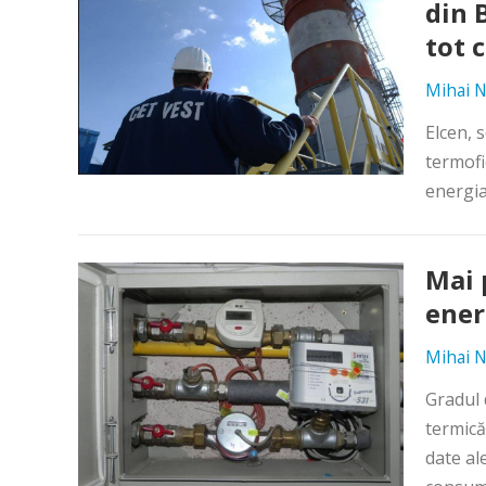
din 
tot c
Mihai N
Elcen, 
termofi
energia 
Mai 
ener
Mihai N
Gradul 
termică
date al