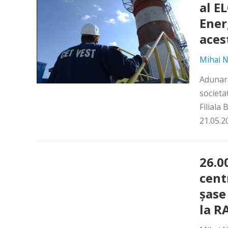
al E
Ener
aces
Mihai N
Adunare
societa
Filiala
21.05.2
26.0
cent
şase
la R