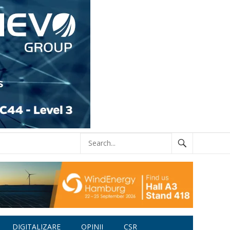
DIGITALIZARE
OPINII
CSR