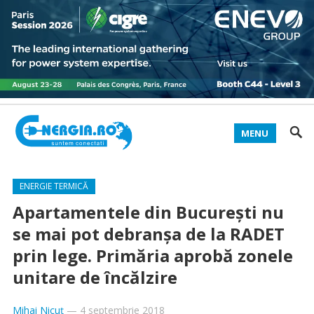
MENU
ENERGIE TERMICĂ
Apartamentele din Bucureşti nu
se mai pot debranşa de la RADET
prin lege. Primăria aprobă zonele
unitare de încălzire
Mihai Nicuț
—
4 septembrie 2018