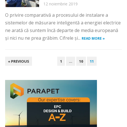
12 noiembrie 2019
O privire comparativă a procesului de instalare a
sistemelor de măsurare inteligentă a energiei electrice
ne arată că suntem încă departe de media europeană
şi nici nu ne prea grăbim. Cifrele şi...
READ MORE »
PAGINAȚIE
« PREVIOUS
1
…
10
11
ARTICOLE