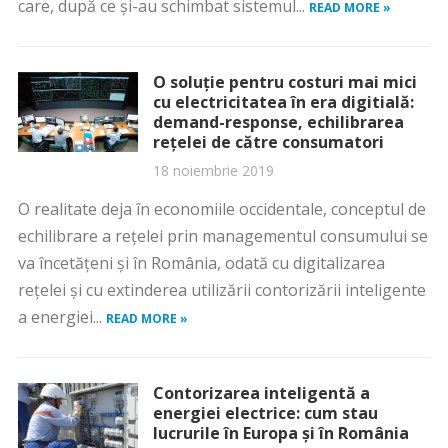
care, după ce și-au schimbat sistemul...
READ MORE »
O soluţie pentru costuri mai mici
cu electricitatea în era digitială:
demand-response, echilibrarea
reţelei de către consumatori
18 noiembrie 2019
O realitate deja în economiile occidentale, conceptul de
echilibrare a reţelei prin managementul consumului se
va încetăţeni şi în România, odată cu digitalizarea
reţelei şi cu extinderea utilizării contorizării inteligente
a energiei...
READ MORE »
Contorizarea inteligentă a
energiei electrice: cum stau
lucrurile în Europa şi în România