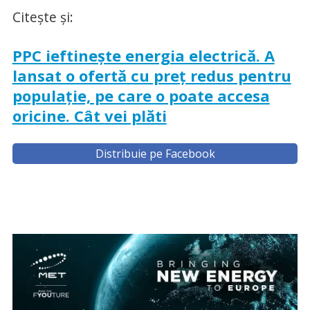
Citește și:
PPC ieftinește energia electrică. A
lansat o ofertă cu preț redus pentru
populație, pe care o poate accesa
oricine. Cât vei plăti
Distribuie pe Facebook