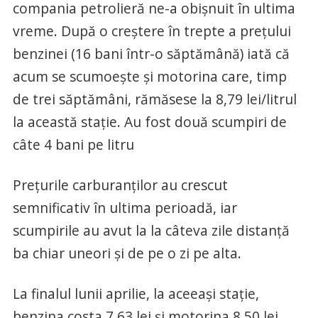
compania petrolieră ne-a obișnuit în ultima
vreme. După o creștere în trepte a prețului
benzinei (16 bani într-o săptămână) iată că
acum se scumoește și motorina care, timp
de trei săptămâni, rămăsese la 8,79 lei/litrul
la această stație. Au fost două scumpiri de
câte 4 bani pe litru
Prețurile carburanților au crescut
semnificativ în ultima perioadă, iar
scumpirile au avut la la câteva zile distanță
ba chiar uneori și de pe o zi pe alta.
La finalul lunii aprilie, la aceeași stație,
benzina costa 7,63 lei și motorina 8,50 lei