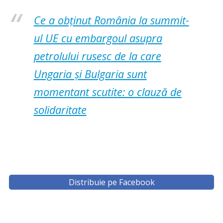
Ce a obținut România la summit-
ul UE cu embargoul asupra
petrolului rusesc de la care
Ungaria și Bulgaria sunt
momentant scutite: o clauză de
solidaritate
Distribuie pe Facebook