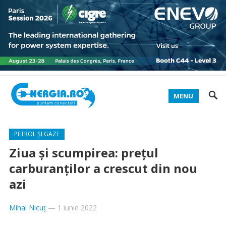
MENU
PETROL ȘI GAZE
Ziua și scumpirea: prețul
carburanților a crescut din nou
azi
Mihai Nicuț
—
1 iunie 2022