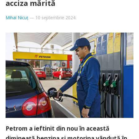
acciza mărită
Mihai Nicuț
—
10 septembrie 2024
Petrom a ieftinit din nou în această
dimineață benzina și motorina vândută în