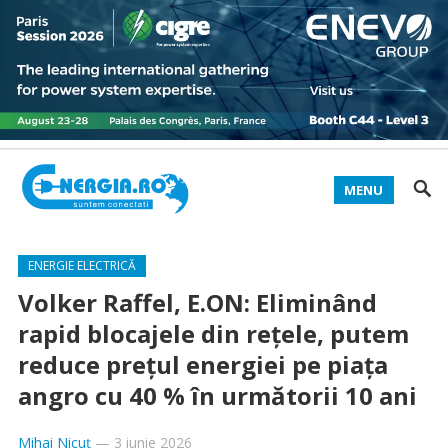
MENU
ENERGIE ELECTRICĂ
Volker Raffel, E.ON: Eliminând
rapid blocajele din reţele, putem
reduce preţul energiei pe piaţa
angro cu 40 % în următorii 10 ani
Mihai Nicuț
—
3 iunie 2026