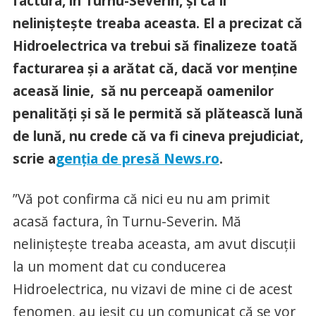
factura, în Turnu-Severin, şi că îl
nelinişteşte treaba aceasta. El a precizat că
Hidroelectrica va trebui să finalizeze toată
facturarea şi a arătat că, dacă vor menţine
aceasă linie, să nu perceapă oamenilor
penalităţi şi să le permită să plătească lună
de lună, nu crede că va fi cineva prejudiciat,
scrie a
genția de presă News.ro
.
”Vă pot confirma că nici eu nu am primit
acasă factura, în Turnu-Severin. Mă
nelinişteşte treaba aceasta, am avut discuţii
la un moment dat cu conducerea
Hidroelectrica, nu vizavi de mine ci de acest
fenomen, au ieşit cu un comunicat că se vor