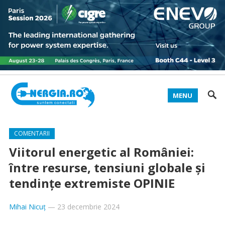
MENU
COMENTARII
Viitorul energetic al României:
între resurse, tensiuni globale și
tendințe extremiste OPINIE
Mihai Nicuț
—
23 decembrie 2024