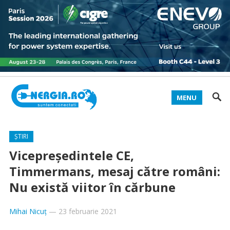
MENU
ȘTIRI
Vicepreședintele CE,
Timmermans, mesaj către români:
Nu există viitor în cărbune
Mihai Nicuț
—
23 februarie 2021