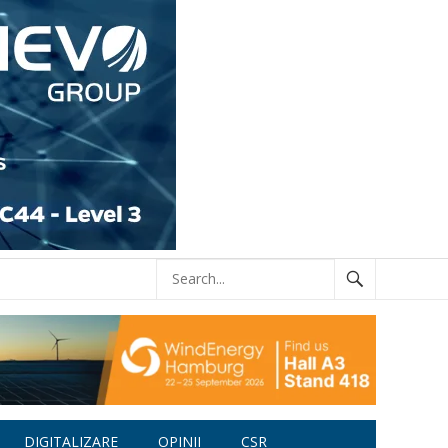
DIGITALIZARE
OPINII
CSR