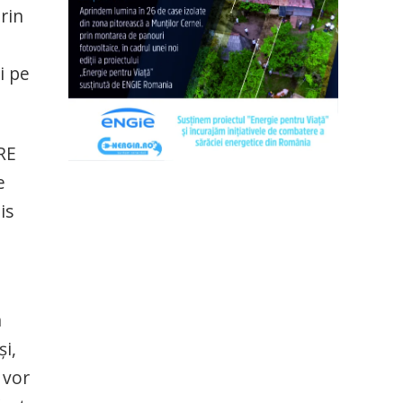
rin
i pe
RE
e
is
n
și,
 vor