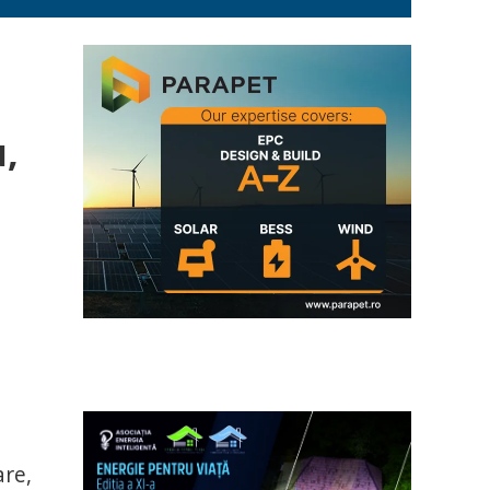
i
u,
are,