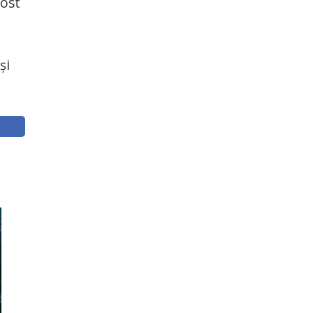
fost
și