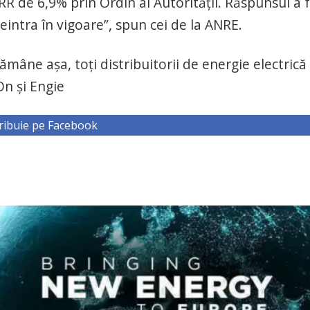
RR de 6,9% prin Ordin al Autorității. Răspunsul a 
eintra în vigoare”, spun cei de la ANRE.
mâne așa, toți distribuitorii de energie electrică 
On și Engie
ribuie pe Facebook