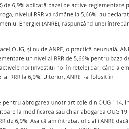
) de 6,9% aplicată bazei de active reglementate p
roga, nivelul RRR va rămâne la 5,66%, au declarat
domeniul Energiei (ANRE), răspunzând unei întrebăr
n acel OUG, și nu de ANRE, o practică neuzuală. AN
lementare un nivel al RRR de 5,66% pentru baza d
ctivele noi (investiții noi în rețele) dar, când a em
al RRR la 6,9%. Ulterior, ANRE l-a folosit în
e pentru abrogarea unotr articole din OUG 114, î
eritoare la modificarea sau chiar abogarea OUG 19 
 RRR de 6,9%. Așa că am întrebat oficialii ANRE dacă