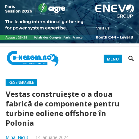
MENU
REGENERABILE
Vestas construiește o a doua
fabrică de componente pentru
turbine eoliene offshore în
Polonia
Mihai Nicuț
—
14 ianuarie 2024