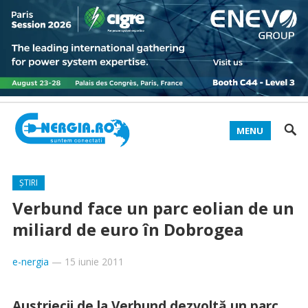
MENU
ȘTIRI
Verbund face un parc eolian de un
miliard de euro în Dobrogea
e-nergia
—
15 iunie 2011
Austriecii de la Verbund dezvoltă un parc