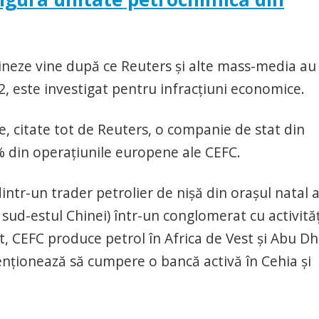
ineze vine după ce Reuters şi alte mass-media au
2, este investigat pentru infracţiuni economice.
le, citate tot de Reuters, o companie de stat din
% din operaţiunile europene ale CEFC.
intr-un trader petrolier de nişă din oraşul natal al
 sud-estul Chinei) într-un conglomerat cu activităţ
t, CEFC produce petrol în Africa de Vest şi Abu Dh
tenţionează să cumpere o bancă activă în Cehia şi