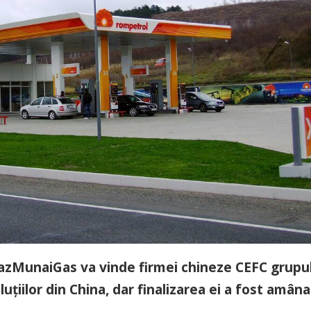
azMunaiGas va vinde firmei chineze CEFC grupu
uţiilor din China, dar finalizarea ei a fost amân