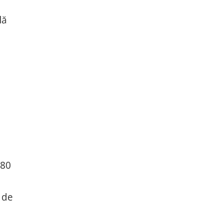
l
lă
 80
 de