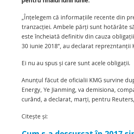
pentru finalul lunii iunie.
„Înțelegem că informațiile recente din pr
tranzacției. Ambele părți sunt hotărâte să
este încheiată definitiv din cauza obligaț
30 iunie 2018”, au declarat reprezntanți
Ei nu au spus şi care sunt acele obligaţii.
Anunţul făcut de oficialii KMG survine du
Energy, Ye Jianming, va demisiona, compa
curând, a declarat, marţi, pentru Reuters,
Citeşte şi:
Cum s-a descurcat în 2017 si