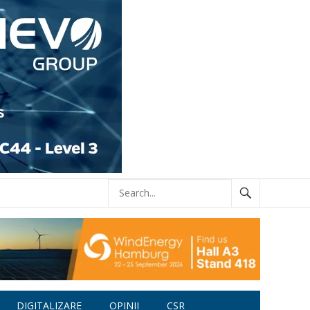
DIGITALIZARE
OPINII
CSR