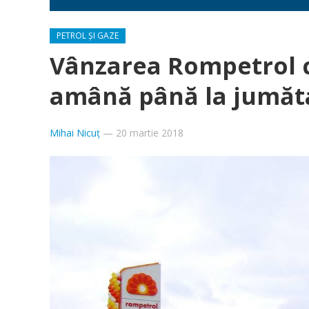
PETROL ȘI GAZE
Vânzarea Rompetrol c
amână până la jumăt
Mihai Nicuț
—
20 martie 2018