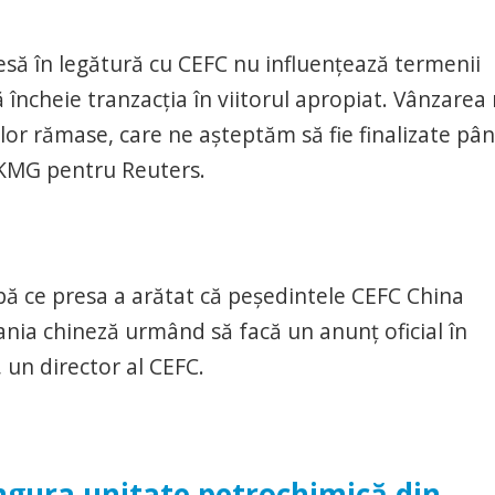
esă în legătură cu CEFC nu influențează termenii
 încheie tranzacția în viitorul apropiat. Vânzarea
iilor rămase, care ne așteptăm să fie finalizate pân
i KMG pentru Reuters.
pă ce presa a arătat că peşedintele CEFC China
nia chineză urmând să facă un anunţ oficial în
 un director al CEFC.
ngura unitate petrochimică din