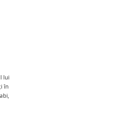
 lui
i în
abi,