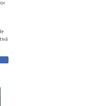
lor
de
tivă