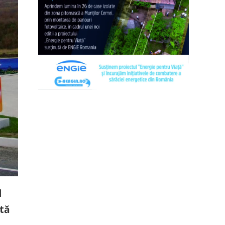
l
ată