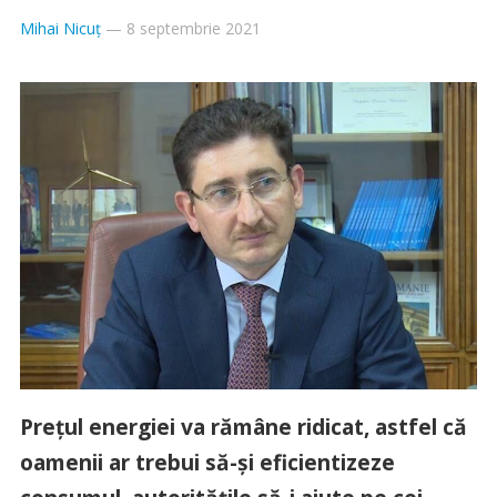
Mihai Nicuț
—
8 septembrie 2021
Preţul energiei va rămâne ridicat, astfel că
oamenii ar trebui să-şi eficientizeze