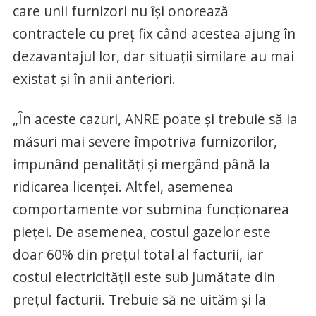
care unii furnizori nu îşi onorează
contractele cu preţ fix când acestea ajung în
dezavantajul lor, dar situaţii similare au mai
existat şi în anii anteriori.
„În aceste cazuri, ANRE poate şi trebuie să ia
măsuri mai severe împotriva furnizorilor,
impunând penalităţi şi mergând până la
ridicarea licenţei. Altfel, asemenea
comportamente vor submina funcţionarea
pieţei. De asemenea, costul gazelor este
doar 60% din preţul total al facturii, iar
costul electricităţii este sub jumătate din
preţul facturii. Trebuie să ne uităm şi la