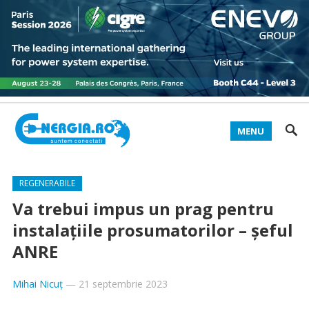
MENU
REGENERABILE
Va trebui impus un prag pentru
instalațiile prosumatorilor – șeful
ANRE
Mihai Nicuț
—
21 septembrie 2023