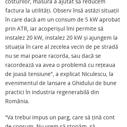
costurilor, măsura a ajutat să reducem
factura la utilități. Observ însă astăzi situații
în care dacă am un consum de 5 kW aprobat
prin ATR, iar acoperișul îmi permite să
instalez 20 kW, instalez 20 kW și ajungem la
situația în care al zecelea vecin de pe stradă
nu se mai poare racorda, sau dacă se
racordează va avea o problemă cu rețeaua
de joasă tensiune”, a explicat Niculescu, la
evenimentul de lansare a Ghidului de bune
practici în industria regenerabilă din
România.
“Va trebui impus un parg, care să țină cont
de consum. Nu vrem să stopăm, să