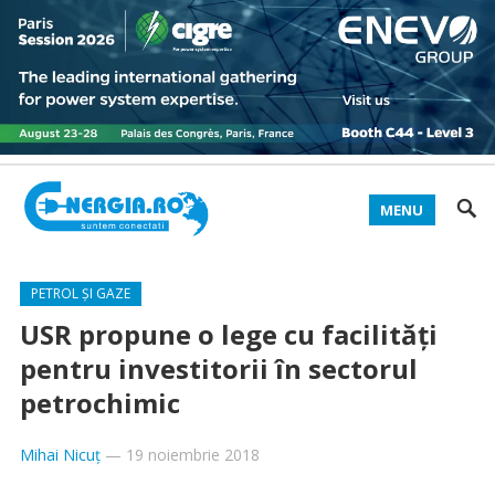
MENU
PETROL ȘI GAZE
USR propune o lege cu facilităţi
pentru investitorii în sectorul
petrochimic
Mihai Nicuț
—
19 noiembrie 2018