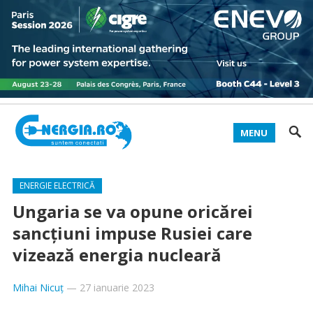
MENU
ENERGIE ELECTRICĂ
Ungaria se va opune oricărei
sancțiuni impuse Rusiei care
vizează energia nucleară
Mihai Nicuț
—
27 ianuarie 2023