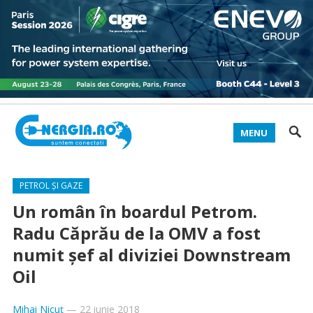
MENU
PETROL ȘI GAZE
Un român în boardul Petrom.
Radu Căprău de la OMV a fost
numit şef al diviziei Downstream
Oil
Mihai Nicuț
—
22 iunie 2018