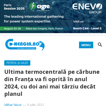
MENU
PETROL ȘI GAZE
Ultima termocentrală pe cărbune
din Franţa va fi oprită în anul
2024, cu doi ani mai târziu decât
planul
Mihai Nicuț
—
9 iulie 2021