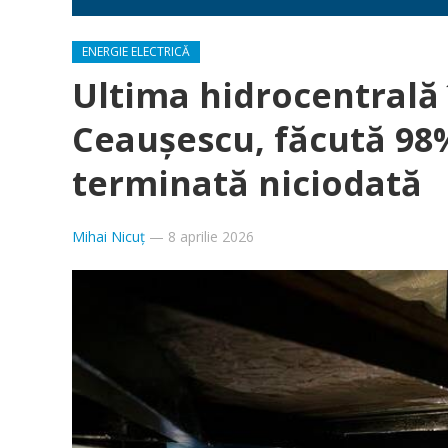
ENERGIE ELECTRICĂ
Ultima hidrocentrală 
Ceaușescu, făcută 98%
terminată niciodată
Mihai Nicuț
—
8 aprilie 2026