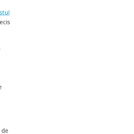
stul
ecis
e
e
s de