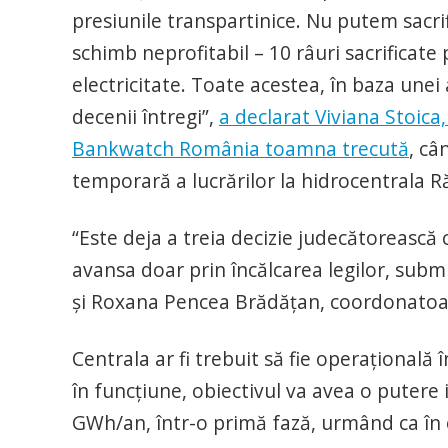
presiunile transpartinice. Nu putem sacrif
schimb neprofitabil – 10 râuri sacrificate
electricitate. Toate acestea, în baza unei
decenii întregi”,
a declarat Viviana Stoi
Bankwatch România toamna trecută
, câ
temporară a lucrărilor la hidrocentrala Ră
“Este deja a treia decizie judecătorească 
avansa doar prin încălcarea legilor, sub
și Roxana Pencea Brădățan, coordonatoar
Centrala ar fi trebuit să fie operațională
în funcțiune, obiectivul va avea o putere
GWh/an, într-o primă fază, urmând ca în 