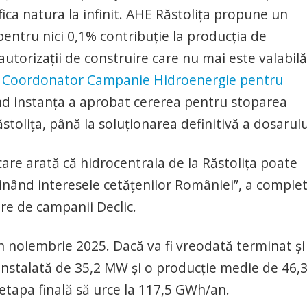
ica natura la infinit. AHE Răstolița propune un
 pentru nici 0,1% contribuție la producția de
 autorizații de construire care nu mai este valabil
ca, Coordonator Campanie Hidroenergie pentru
nd instanța a aprobat cererea pentru stoparea
stolița, până la soluționarea definitivă a dosarulu
care arată că hidrocentrala de la Răstolița poate
minând interesele cetățenilor României”, a comple
e de campanii Declic.
 în noiembrie 2025. Dacă va fi vreodată terminat și
 instalată de 35,2 MW și o producție medie de 46,
etapa finală să urce la 117,5 GWh/an.