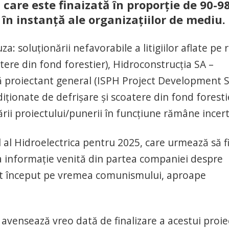
, care este finaizată în proporție de 90-
 în instanță ale organizațiilor de mediu.
a: soluționării nefavorabile a litigiilor aflate pe r
tere din fond forestier), Hidroconstrucția SA –
să proiectant general (ISPH Project Development S
iționate de defrișare și scoatere din fond foresti
zării proiectului/punerii în funcțiune rămâne incert
l al Hidroelectrica pentru 2025, care urmează să f
ma informație venită din partea companiei despre
ect început pe vremea comunismului, aproape
avensează vreo dată de finalizare a acestui proie