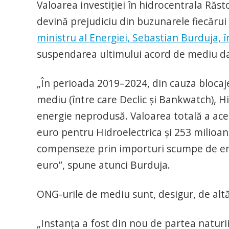
Valoarea investiției în hidrocentrala Răsto
devină prejudiciu din buzunarele fiecărui
ministru al Energiei, Sebastian Burduja, î
suspendarea ultimului acord de mediu da
„În perioada 2019–2024, din cauza blocajelo
mediu (între care Declic și Bankwatch), 
energie neprodusă. Valoarea totală a aces
euro pentru Hidroelectrica și 253 milioan
compenseze prin importuri scumpe de ener
euro”, spune atunci Burduja.
ONG-urile de mediu sunt, desigur, de alt
„Instanța a fost din nou de partea naturi