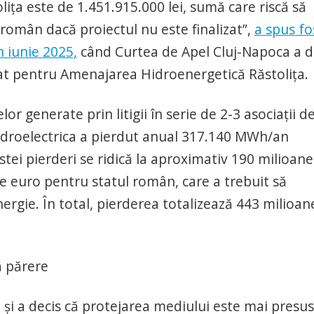
lița este de 1.451.915.000 lei, sumă care riscă să
 român dacă proiectul nu este finalizat”,
a spus fo
n iunie 2025,
când Curtea de Apel Cluj-Napoca a d
t pentru Amenajarea Hidroenergetică Răstolița.
r generate prin litigii în serie de 2-3 asociații d
Hidroelectrica a pierdut anual 317.140 MWh/an
tei pierderi se ridică la aproximativ 190 milioane
e euro pentru statul român, care a trebuit să
gie. În total, pierderea totalizează 443 milioan
ă părere
i și a decis că protejarea mediului este mai presu