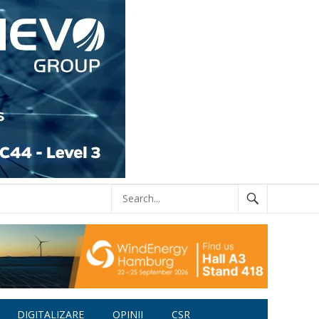
DIGITALIZARE
OPINII
CSR