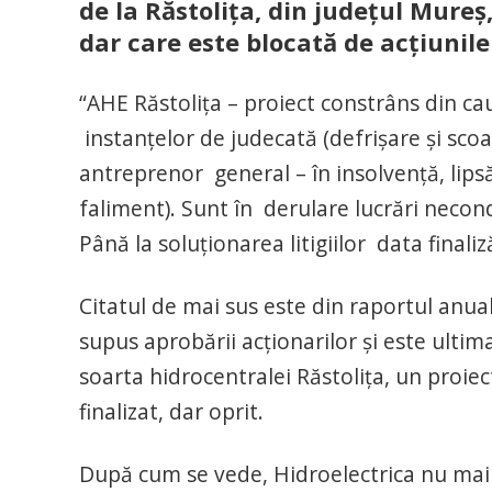
de la Răstolița, din județul Mureș
dar care este blocată de acțiunile
“AHE Răstolița – proiect constrâns din cauz
instanțelor de judecată (defrișare și scoa
antreprenor general – în insolvență, lip
faliment). Sunt în derulare lucrări necond
Până la soluționarea litigiilor data finali
Citatul de mai sus este din raportul anua
supus aprobării acționarilor și este ulti
soarta hidrocentralei Răstolița, un proi
finalizat, dar oprit.
După cum se vede, Hidroelectrica nu mai 