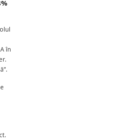
98%
olul
A în
er.
ă”.
ie
ct.