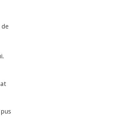
ă de
i.
tat
 pus
3