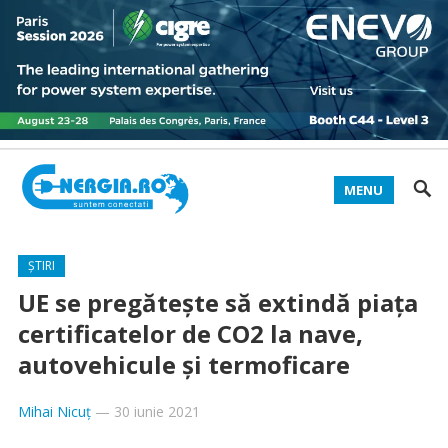
MENU
ȘTIRI
UE se pregăteşte să extindă piaţa
certificatelor de CO2 la nave,
autovehicule şi termoficare
Mihai Nicuț
—
30 iunie 2021