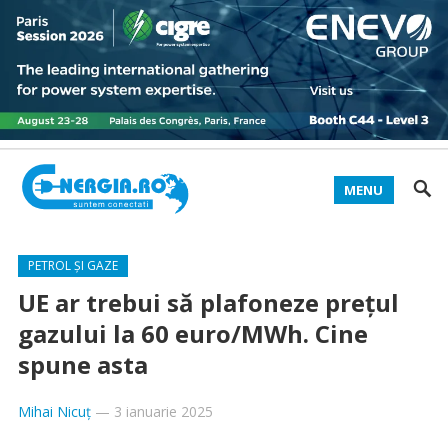
MENU
PETROL ȘI GAZE
UE ar trebui să plafoneze prețul
gazului la 60 euro/MWh. Cine
spune asta
Mihai Nicuț
—
3 ianuarie 2025