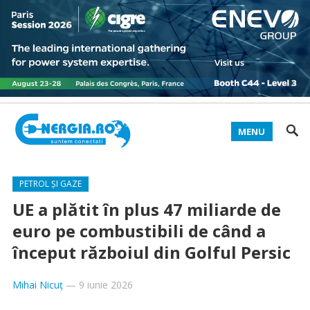
MENU
PETROL ȘI GAZE
UE a plătit în plus 47 miliarde de
euro pe combustibili de când a
început războiul din Golful Persic
Mihai Nicuț
—
9 iunie 2026