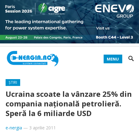
MENU
ȘTIRI
Ucraina scoate la vânzare 25% din
compania națională petrolieră.
Speră la 6 miliarde USD
e-nergia
—
3 aprilie 2011