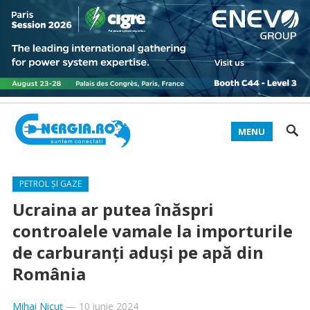
MENU
PETROL ȘI GAZE
Ucraina ar putea înăspri
controalele vamale la importurile
de carburanți aduși pe apă din
România
Mihai Nicuț
—
10 iunie 2024