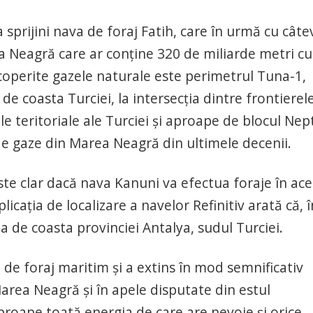
 sprijini nava de foraj Fatih, care în urmă cu câte
 Neagră care ar conţine 320 de miliarde metri cu
coperite gazele naturale este perimetrul Tuna-1,
e coasta Turciei, la intersecţia dintre frontierel
le teritoriale ale Turciei şi aproape de blocul Ne
e gaze din Marea Neagră din ultimele decenii.
te clar dacă nava Kanuni va efectua foraje în ace
icaţia de localizare a navelor Refinitiv arată că, î
a de coasta provinciei Antalya, sudul Turciei.
e de foraj maritim şi a extins în mod semnificativ
area Neagră şi în apele disputate din estul
proape toată energia de care are nevoie şi orice