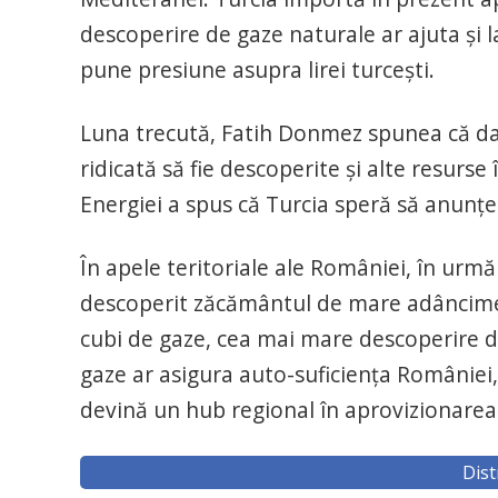
descoperire de gaze naturale ar ajuta şi l
pune presiune asupra lirei turceşti.
Luna trecută, Fatih Donmez spunea că dat
ridicată să fie descoperite şi alte resurse
Energiei a spus că Turcia speră să anunţ
În apele teritoriale ale României, în urm
descoperit zăcământul de mare adâncime 
cubi de gaze, cea mai mare descoperire d
gaze ar asigura auto-suficienţa României,
devină un hub regional în aprovizionarea
Dist