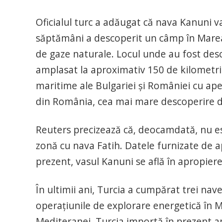
Oficialul turc a adăugat că nava Kanuni va
săptămâni a descoperit un câmp în Marea
de gaze naturale. Locul unde au fost des
amplasat la aproximativ 150 de kilometri d
maritime ale Bulgariei şi României cu ape
din România, cea mai mare descoperire d
Reuters precizează că, deocamdată, nu es
zonă cu nava Fatih. Datele furnizate de apl
prezent, vasul Kanuni se află în apropiere
În ultimii ani, Turcia a cumpărat trei nav
operaţiunile de explorare energetică în M
Mediteranei. Turcia importă în prezent a