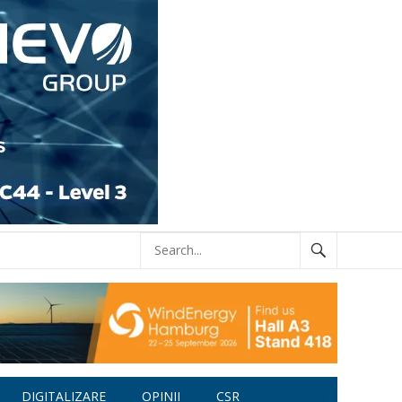
DIGITALIZARE
OPINII
CSR