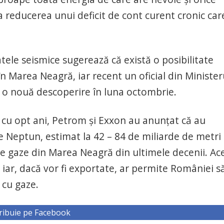
a reducerea unui deficit de cont curent cronic car
ele seismice sugerează că există o posibilitate
 în Marea Neagră, iar recent un oficial din Minister
e o nouă descoperire în luna octombrie.
ă cu opt ani, Petrom şi Exxon au anunţat că au
Neptun, estimat la 42 – 84 de miliarde de metri
e gaze din Marea Neagră din ultimele decenii. Ac
 iar, dacă vor fi exportate, ar permite României s
 cu gaze.
ribuie pe Facebook