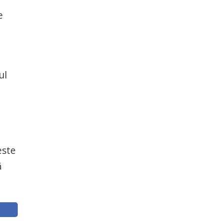
e
ul
este
ă